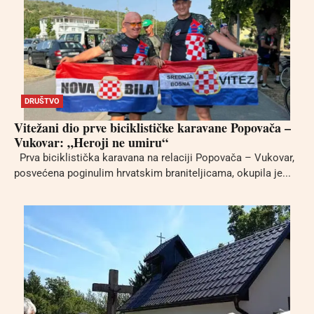
DRUŠTVO
Vitežani dio prve biciklističke karavane Popovača –
Vukovar: „Heroji ne umiru“
Prva biciklistička karavana na relaciji Popovača – Vukovar,
posvećena poginulim hrvatskim braniteljicama, okupila je...