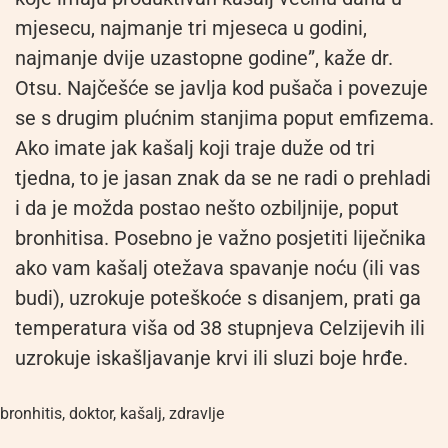
mjesecu, najmanje tri mjeseca u godini,
najmanje dvije uzastopne godine”, kaže dr.
Otsu. Najčešće se javlja kod pušača i povezuje
se s drugim plućnim stanjima poput emfizema.
Ako imate jak kašalj koji traje duže od tri
tjedna, to je jasan znak da se ne radi o prehladi
i da je možda postao nešto ozbiljnije, poput
bronhitisa. Posebno je važno posjetiti liječnika
ako vam kašalj otežava spavanje noću (ili vas
budi), uzrokuje poteškoće s disanjem, prati ga
temperatura viša od 38 stupnjeva Celzijevih ili
uzrokuje iskašljavanje krvi ili sluzi boje hrđe.
bronhitis
,
doktor
,
kašalj
,
zdravlje