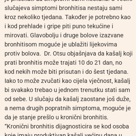
slučajeva simptomi bronhitisa nestaju sami
kroz nekoliko tjedana. Također je potrebno kao
i kod prehlade i gripe piti puno tekućine i
mirovati. Glavobolju i druge bolove izazvane
bronhitisom moguće je ublažiti lijekovima
protiv bolova. Dr. Otsu objašnjava da kašalj koji
prati bronhitis može trajati 10 do 21 dan, no
kod nekih može biti prisutan i do šest tjedana.
Iako to može zvučati kao cijela vječnost, kašalj
bi svakako trebao u jednom trenutku stati sam
od sebe. U slučaju da kašalj zaostane još duže,
a nema drugih popratnih simptoma, moguće je
da je stanje prešlo u kronični bronhitis.
“Kronični bronhitis dijagnosticira se kod osoba
koje imaju produktivan kašalj većinu dana u