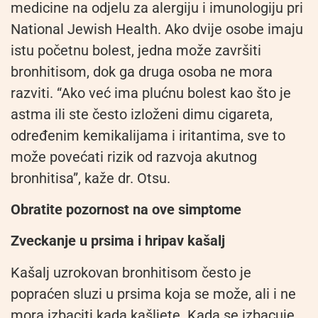
medicine na odjelu za alergiju i imunologiju pri
National Jewish Health. Ako dvije osobe imaju
istu početnu bolest, jedna može završiti
bronhitisom, dok ga druga osoba ne mora
razviti. “Ako već ima plućnu bolest kao što je
astma ili ste često izloženi dimu cigareta,
određenim kemikalijama i iritantima, sve to
može povećati rizik od razvoja akutnog
bronhitisa”, kaže dr. Otsu.
Obratite pozornost na ove simptome
Zveckanje u prsima i hripav kašalj
Kašalj uzrokovan bronhitisom često je
popraćen sluzi u prsima koja se može, ali i ne
mora izbaciti kada kašljete. Kada se izbacuje