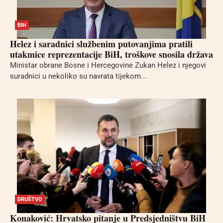
BIH
Helez i saradnici službenim putovanjima pratili
utakmice reprezentacije BiH, troškove snosila država
Ministar obrane Bosne i Hercegovine Zukan Helez i njegovi
suradnici u nekoliko su navrata tijekom...
DRUŠTVO
Konaković: Hrvatsko pitanje u Predsjedništvu BiH