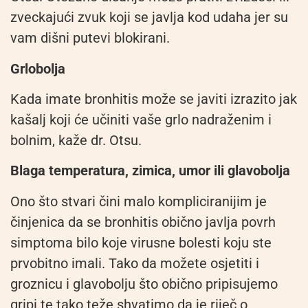
zveckajući zvuk koji se javlja kod udaha jer su
vam dišni putevi blokirani.
Grlobolja
Kada imate bronhitis može se javiti izrazito jak
kašalj koji će učiniti vaše grlo nadraženim i
bolnim, kaže dr. Otsu.
Blaga temperatura, zimica, umor ili glavobolja
Ono što stvari čini malo kompliciranijim je
činjenica da se bronhitis obično javlja povrh
simptoma bilo koje virusne bolesti koju ste
prvobitno imali. Tako da možete osjetiti i
groznicu i glavobolju što obično pripisujemo
gripi te tako teže shvatimo da je riječ o