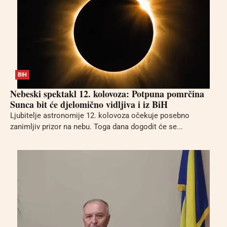
BIH
Nebeski spektakl 12. kolovoza: Potpuna pomrčina
Sunca bit će djelomično vidljiva i iz BiH
Ljubitelje astronomije 12. kolovoza očekuje posebno
zanimljiv prizor na nebu. Toga dana dogodit će se...