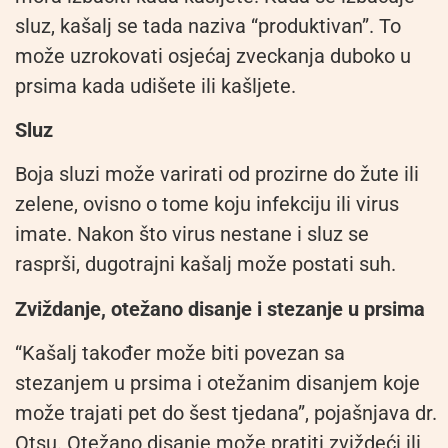
sluz, kašalj se tada naziva “produktivan”. To
može uzrokovati osjećaj zveckanja duboko u
prsima kada udišete ili kašljete.
Sluz
Boja sluzi može varirati od prozirne do žute ili
zelene, ovisno o tome koju infekciju ili virus
imate. Nakon što virus nestane i sluz se
rasprši, dugotrajni kašalj može postati suh.
Zviždanje, otežano disanje i stezanje u prsima
“Kašalj također može biti povezan sa
stezanjem u prsima i otežanim disanjem koje
može trajati pet do šest tjedana”, pojašnjava dr.
Otsu. Otežano disanje može pratiti zviždeći ili