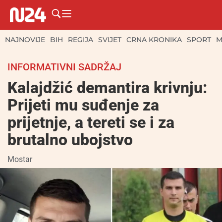
NAJNOVIJE
BIH
REGIJA
SVIJET
CRNA KRONIKA
SPORT
M
INFORMATIVNI SADRŽAJ
Kalajdžić demantira krivnju:
Prijeti mu suđenje za
prijetnje, a tereti se i za
brutalno ubojstvo
Mostar