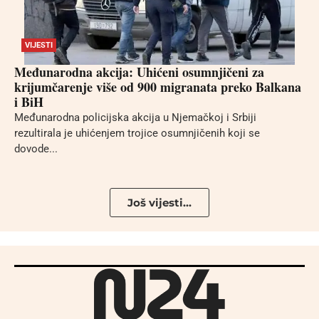
VIJESTI
Međunarodna akcija: Uhićeni osumnjičeni za
krijumčarenje više od 900 migranata preko Balkana
i BiH
Međunarodna policijska akcija u Njemačkoj i Srbiji
rezultirala je uhićenjem trojice osumnjičenih koji se
dovode...
Još vijesti...