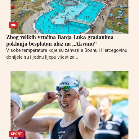
BIH
Zbog velikih vrućina Banja Luka građanima
poklanja besplatan ulaz na „Akvanu“
Visoke temperature koje su zahvatile Bosnu i Hercegovinu
donijele su i jednu lijepu vijest za...
SPORT