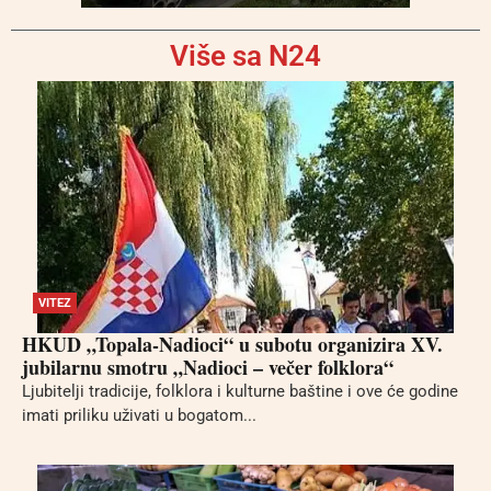
Više sa N24
VITEZ
HKUD „Topala-Nadioci“ u subotu organizira XV.
jubilarnu smotru „Nadioci – večer folklora“
Ljubitelji tradicije, folklora i kulturne baštine i ove će godine
imati priliku uživati u bogatom...