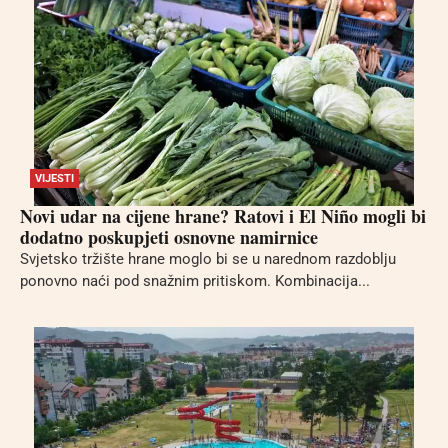
VIJESTI
Novi udar na cijene hrane? Ratovi i El Niño mogli bi
dodatno poskupjeti osnovne namirnice
Svjetsko tržište hrane moglo bi se u narednom razdoblju
ponovno naći pod snažnim pritiskom. Kombinacija...