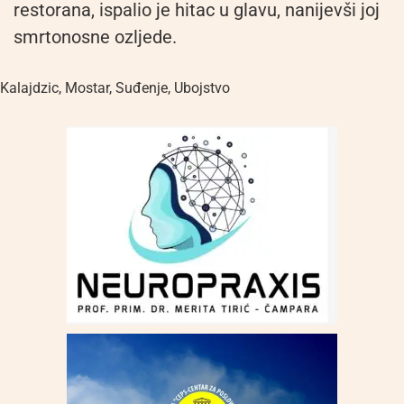
restorana, ispalio je hitac u glavu, nanijevši joj
smrtonosne ozljede.
Kalajdzic
,
Mostar
,
Suđenje
,
Ubojstvo