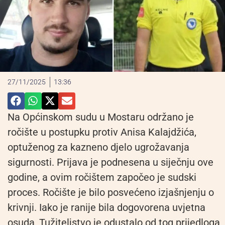
27/11/2025
13:36
Na Općinskom sudu u Mostaru održano je
ročište u postupku protiv Anisa Kalajdžića,
optuženog za kazneno djelo ugrožavanja
sigurnosti. Prijava je podnesena u siječnju ove
godine, a ovim ročištem započeo je sudski
proces. Ročište je bilo posvećeno izjašnjenju o
krivnji. Iako je ranije bila dogovorena uvjetna
osuda, Tužiteljstvo je odustalo od tog prijedloga