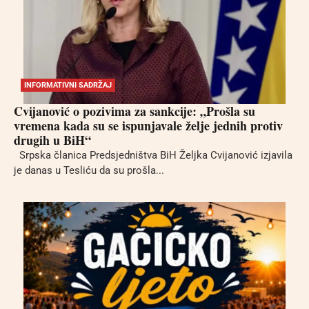
INFORMATIVNI SADRŽAJ
Cvijanović o pozivima za sankcije: „Prošla su
vremena kada su se ispunjavale želje jednih protiv
drugih u BiH“
Srpska članica Predsjedništva BiH Željka Cvijanović izjavila
je danas u Tesliću da su prošla...