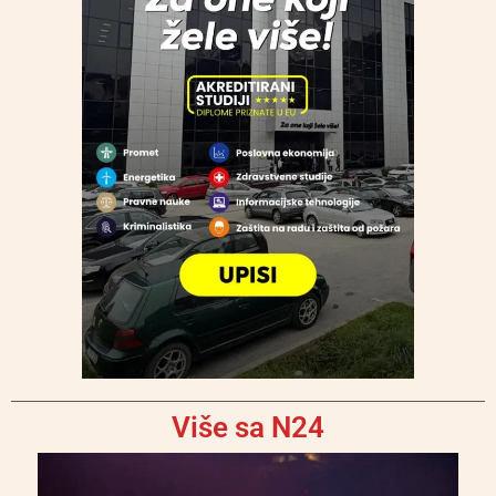
Više sa N24