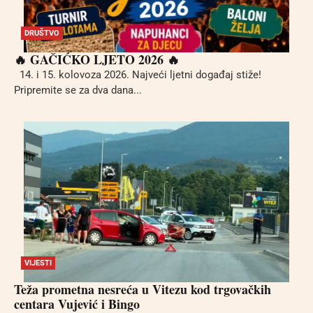
DRUŠTVO
🔥 GAČIĆKO LJETO 2026 🔥
14. i 15. kolovoza 2026. Najveći ljetni događaj stiže!
Pripremite se za dva dana...
VIJESTI
Teža prometna nesreća u Vitezu kod trgovačkih
centara Vujević i Bingo