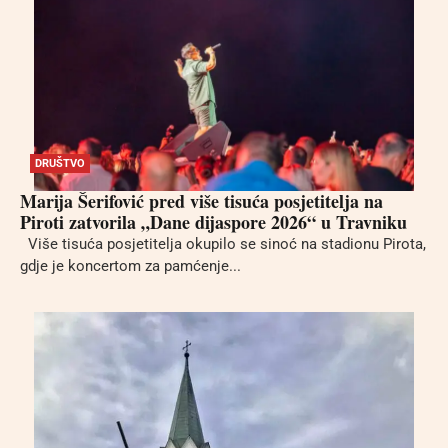
DRUŠTVO
Marija Šerifović pred više tisuća posjetitelja na
Piroti zatvorila „Dane dijaspore 2026“ u Travniku
Više tisuća posjetitelja okupilo se sinoć na stadionu Pirota,
gdje je koncertom za pamćenje...