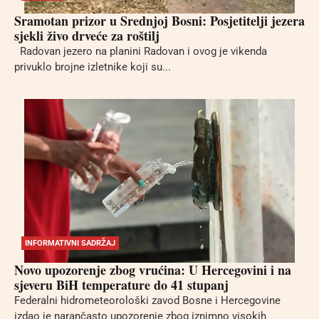
Sramotan prizor u Srednjoj Bosni: Posjetitelji jezera
sjekli živo drveće za roštilj
Radovan jezero na planini Radovan i ovog je vikenda
privuklo brojne izletnike koji su...
INFORMATIVNI SADRŽAJ
Novo upozorenje zbog vrućina: U Hercegovini i na
sjeveru BiH temperature do 41 stupanj
Federalni hidrometeorološki zavod Bosne i Hercegovine
izdao je narančasto upozorenje zbog iznimno visokih