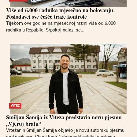
Više od 6.000 radnika mjesečno na bolovanju:
Poslodavci sve češće traže kontrole
Tijekom ove godine na mjesečnoj razini više od 6.000
radnika u Republici Srpskoj nalazi se...
VITEZ
Smiljan Šamija iz Viteza predstavio novu pjesmu
„Vjeruj bratu“
Vitežanin Smiljan Šamija objavio je novu autorsku pjesmu