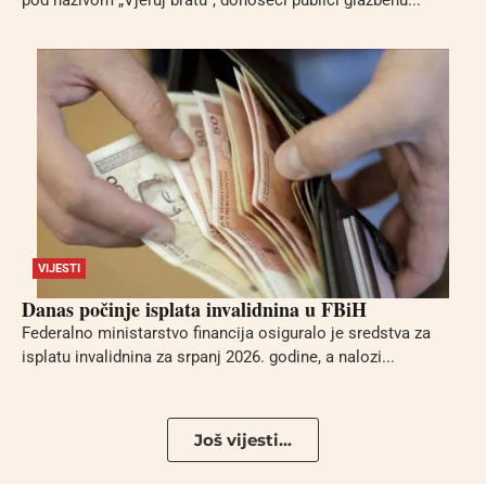
pod nazivom „Vjeruj bratu“, donoseći publici glazbenu...
VIJESTI
Danas počinje isplata invalidnina u FBiH
Federalno ministarstvo financija osiguralo je sredstva za
isplatu invalidnina za srpanj 2026. godine, a nalozi...
Još vijesti...