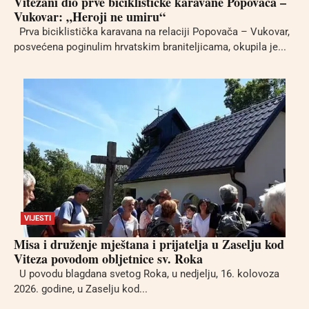
Vitežani dio prve biciklističke karavane Popovača –
Vukovar: „Heroji ne umiru“
Prva biciklistička karavana na relaciji Popovača – Vukovar,
posvećena poginulim hrvatskim braniteljicama, okupila je...
VIJESTI
Misa i druženje mještana i prijatelja u Zaselju kod
Viteza povodom obljetnice sv. Roka
U povodu blagdana svetog Roka, u nedjelju, 16. kolovoza
2026. godine, u Zaselju kod...