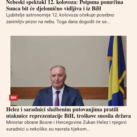
Nebeski spektakl 12. kolovoza: Potpuna pomrčina
Sunca bit će djelomično vidljiva i iz BiH
Ljubitelje astronomije 12. kolovoza očekuje posebno
zanimljiv prizor na nebu. Toga dana dogodit će se...
BIH
Helez i saradnici službenim putovanjima pratili
utakmice reprezentacije BiH, troškove snosila država
Ministar obrane Bosne i Hercegovine Zukan Helez i njegovi
suradnici u nekoliko su navrata tijekom...