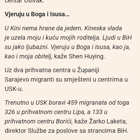
centar Ušivak.
Vjeruju u Boga i Isusa…
U Kini nema hrane da jedem. Kineska vlada
je uzela moju i kuću mojih roditelja. Ljudi u BiH
su jako ljubazni. Vjeruju u Boga i Isusa, kao ja,
kao i moja obitelj,
kaže Shen Huying.
Uz dva prihvatna centra u Županiji
Sarajevo migranti su smješteni u centrima u
USK-u.
Trenutno u USK boravi 459 migranata od toga
326 u prihvatnom centru Lipa, a 133 u
prihvatnom centru Borići,
kaže Žarko Laketa,
direktor Službe za poslove sa strancima BiH.