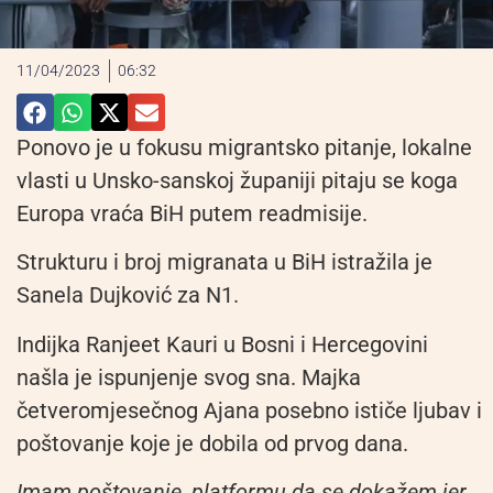
11/04/2023
06:32
Ponovo je u fokusu migrantsko pitanje, lokalne
vlasti u Unsko-sanskoj županiji pitaju se koga
Europa vraća BiH putem readmisije.
Strukturu i broj migranata u BiH istražila je
Sanela Dujković za N1.
Indijka Ranjeet Kauri u Bosni i Hercegovini
našla je ispunjenje svog sna. Majka
četveromjesečnog Ajana posebno ističe ljubav i
poštovanje koje je dobila od prvog dana.
Imam poštovanje, platformu da se dokažem jer