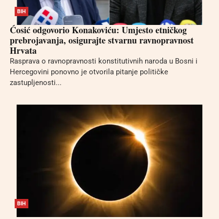
BIH
Ćosić odgovorio Konakoviću: Umjesto etničkog
prebrojavanja, osigurajte stvarnu ravnopravnost
Hrvata
Rasprava o ravnopravnosti konstitutivnih naroda u Bosni i
Hercegovini ponovno je otvorila pitanje političke
zastupljenosti...
BIH