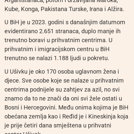
Afganistanaca, potom i državljana Maroka,
Kube, Konga, Pakistana Turske, Irana i Alžira.
U BiH je u 2023. godini s današnjim datumom
evidentirano 2.651 stranaca, duplo manje ih
trenutno boravi u prihvatnim centrima. U
prihvatnim i imigracijskom centru u BiH
trenutno se nalazi 1.188 ljudi u pokretu.
U Ušivku je oko 170 osoba uglavnom žena i
djece. Sve osobe koje se nalaze u prihvatnim
centrima podnijele su zahtjev za azil, no svi
znamo da to ne znači da oni svi žele ostati u
Bosni i Hercegovini. Među onima kojima je BiH
obećana zemlja kao i Ređid je i Kineskinja koja
je prije četiri dana smještena u prihvatni