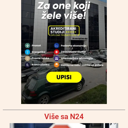
Više sa N24