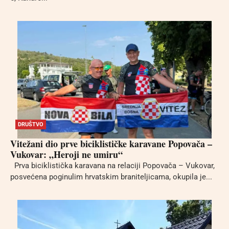
DRUŠTVO
Vitežani dio prve biciklističke karavane Popovača –
Vukovar: „Heroji ne umiru“
Prva biciklistička karavana na relaciji Popovača – Vukovar,
posvećena poginulim hrvatskim braniteljicama, okupila je...