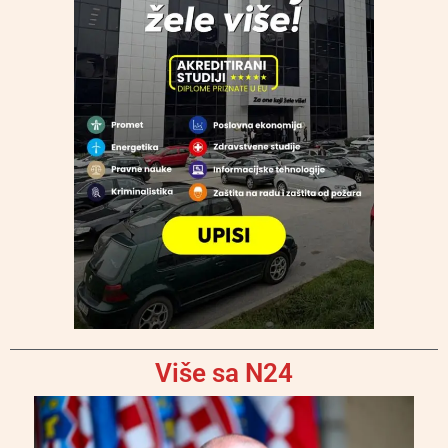
Više sa N24