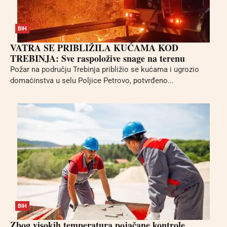
BIH
VATRA SE PRIBLIŽILA KUĆAMA KOD
TREBINJA: Sve raspoložive snage na terenu
Požar na području Trebinja približio se kućama i ugrozio
domaćinstva u selu Poljice Petrovo, potvrđeno...
BIH
Zbog visokih temperatura pojačane kontrole