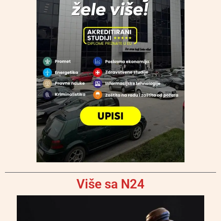
Više sa N24