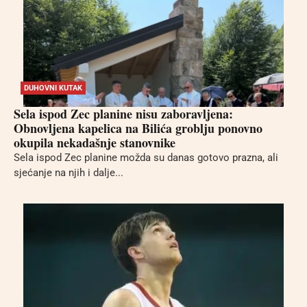
DUHOVNI KUTAK
Sela ispod Zec planine nisu zaboravljena:
Obnovljena kapelica na Bilića groblju ponovno
okupila nekadašnje stanovnike
Sela ispod Zec planine možda su danas gotovo prazna, ali
sjećanje na njih i dalje...