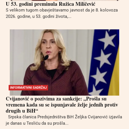
U 53. godini preminula Ružica Miličević
S velikom tugom obavještavamo javnost da je 8. kolovoza
2026. godine, u 53. godini života,...
INFORMATIVNI SADRŽAJ
Cvijanović o pozivima za sankcije: „Prošla su
vremena kada su se ispunjavale želje jednih protiv
drugih u BiH“
Srpska članica Predsjedništva BiH Željka Cvijanović izjavila
je danas u Tesliću da su prošla...