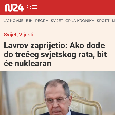
NAJNOVIJE
BIH
REGIJA
SVIJET
CRNA KRONIKA
SPORT
M
Svijet
,
Vijesti
Lavrov zaprijetio: Ako dođe
do trećeg svjetskog rata, bit
će nuklearan