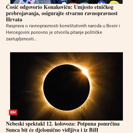
Ćosić odgovorio Konakoviću: Umjesto etničkog
prebrojavanja, osigurajte stvarnu ravnopravnost
Hrvata
Rasprava o ravnopravnosti konstitutivnih naroda u Bosni i
Hercegovini ponovno je otvorila pitanje političke
zastupljenosti...
BIH
Nebeski spektakl 12. kolovoza: Potpuna pomrčina
Sunca bit će djelomično vidljiva i iz BiH