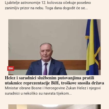
Ljubitelje astronomije 12. kolovoza očekuje posebno
zanimljiv prizor na nebu. Toga dana dogodit će se...
BIH
Helez i saradnici službenim putovanjima pratili
utakmice reprezentacije BiH, troškove snosila država
Ministar obrane Bosne i Hercegovine Zukan Helez i njegovi
suradnici u nekoliko su navrata tijekom...