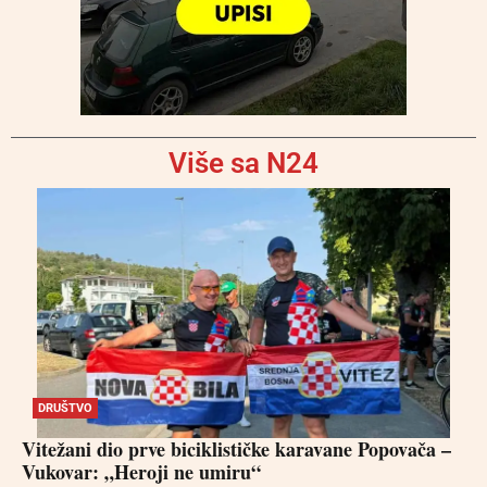
Više sa N24
DRUŠTVO
Vitežani dio prve biciklističke karavane Popovača –
Vukovar: „Heroji ne umiru“