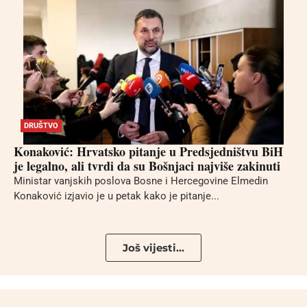
DRUŠTVO
Konaković: Hrvatsko pitanje u Predsjedništvu BiH
je legalno, ali tvrdi da su Bošnjaci najviše zakinuti
Ministar vanjskih poslova Bosne i Hercegovine Elmedin
Konaković izjavio je u petak kako je pitanje...
Još vijesti...