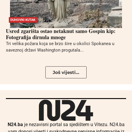
DUHOVNI KUTAK
Usred zgarišta ostao netaknut samo Gospin kip:
Fotografija dirnula mnoge
Tri velika požara koja se brzo šire u okolici Spokanea u
saveznoj državi Washington progutala...
Još vijesti...
N24.ba
je nezavisni portal sa sjedištem u Vitezu. N24.ba
vam donosi vijesti i svakodnevne servisne informacije iz