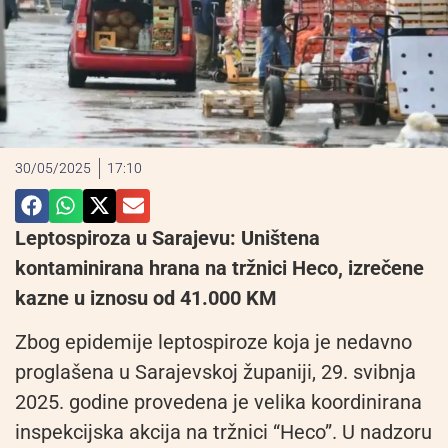
30/05/2025
17:10
Leptospiroza u Sarajevu: Uništena
kontaminirana hrana na tržnici Heco, izrečene
kazne u iznosu od 41.000 KM
Zbog epidemije leptospiroze koja je nedavno
proglašena u Sarajevskoj županiji, 29. svibnja
2025. godine provedena je velika koordinirana
inspekcijska akcija na tržnici “Heco”. U nadzoru