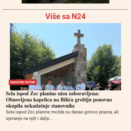
Više sa N24
DUHOVNI KUTAK
Sela ispod Zec planine nisu zaboravljena:
Obnovljena kapelica na Bilića groblju ponovno
okupila nekadašnje stanovnike
Sela ispod Zec planine možda su danas gotovo prazna, ali
sjećanje na njih i dalje...