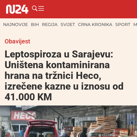
NAJNOVIJE
BIH
REGIJA
SVIJET
CRNA KRONIKA
SPORT
M
Obavijest
Leptospiroza u Sarajevu:
Uništena kontaminirana
hrana na tržnici Heco,
izrečene kazne u iznosu od
41.000 KM