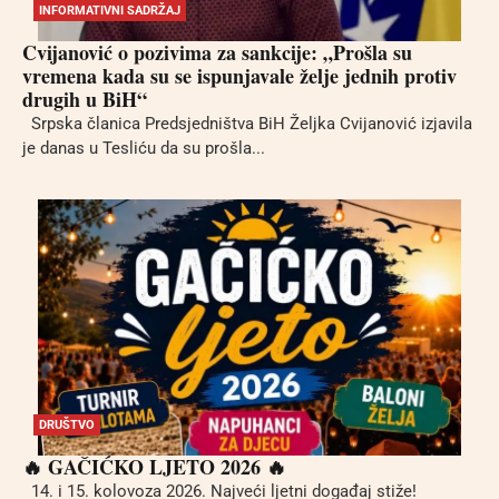
INFORMATIVNI SADRŽAJ
Cvijanović o pozivima za sankcije: „Prošla su
vremena kada su se ispunjavale želje jednih protiv
drugih u BiH“
Srpska članica Predsjedništva BiH Željka Cvijanović izjavila
je danas u Tesliću da su prošla...
DRUŠTVO
🔥 GAČIĆKO LJETO 2026 🔥
14. i 15. kolovoza 2026. Najveći ljetni događaj stiže!