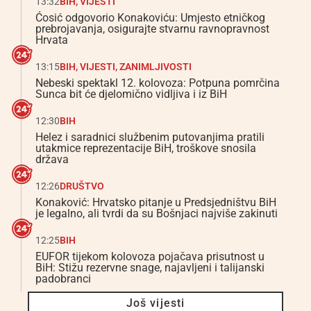
13:32
BIH
,
VIJESTI
Ćosić odgovorio Konakoviću: Umjesto etničkog
prebrojavanja, osigurajte stvarnu ravnopravnost
Hrvata
13:15
BIH
,
VIJESTI
,
ZANIMLJIVOSTI
Nebeski spektakl 12. kolovoza: Potpuna pomrčina
Sunca bit će djelomično vidljiva i iz BiH
12:30
BIH
Helez i saradnici službenim putovanjima pratili
utakmice reprezentacije BiH, troškove snosila
država
12:26
DRUŠTVO
Konaković: Hrvatsko pitanje u Predsjedništvu BiH
je legalno, ali tvrdi da su Bošnjaci najviše zakinuti
12:25
BIH
EUFOR tijekom kolovoza pojačava prisutnost u
BiH: Stižu rezervne snage, najavljeni i talijanski
padobranci
Još vijesti