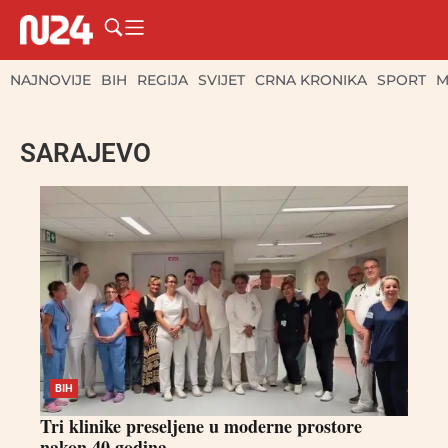
NAJNOVIJE
BIH
REGIJA
SVIJET
CRNA KRONIKA
SPORT
M
SARAJEVO
BIH
Tri klinike preseljene u moderne prostore
nakon 40 godina