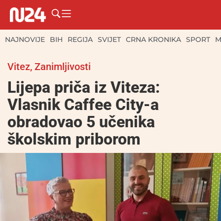
NAJNOVIJE
BIH
REGIJA
SVIJET
CRNA KRONIKA
SPORT
M
Vitez
,
Zanimljivosti
Lijepa priča iz Viteza:
Vlasnik Caffee City-a
obradovao 5 učenika
školskim priborom