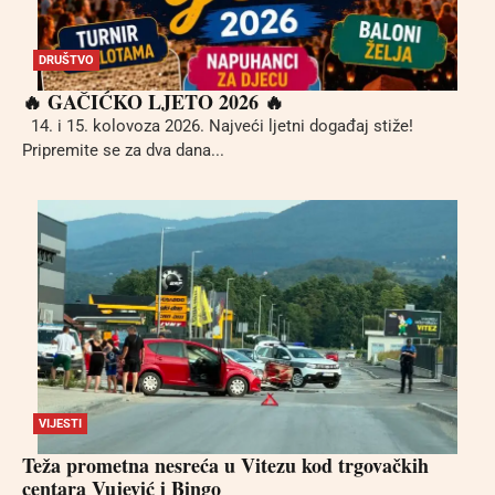
DRUŠTVO
🔥 GAČIĆKO LJETO 2026 🔥
14. i 15. kolovoza 2026. Najveći ljetni događaj stiže!
Pripremite se za dva dana...
VIJESTI
Teža prometna nesreća u Vitezu kod trgovačkih
centara Vujević i Bingo