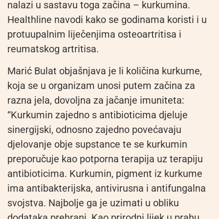
nalazi u sastavu toga začina – kurkumina.
Healthline navodi kako se godinama koristi i u
protuupalnim liječenjima osteoartritisa i
reumatskog artritisa.
Marić Bulat objašnjava je li količina kurkume,
koja se u organizam unosi putem začina za
razna jela, dovoljna za jačanje imuniteta:
“Kurkumin zajedno s antibioticima djeluje
sinergijski, odnosno zajedno povećavaju
djelovanje obje supstance te se kurkumin
preporučuje kao potporna terapija uz terapiju
antibioticima. Kurkumin, pigment iz kurkume
ima antibakterijska, antivirusna i antifungalna
svojstva. Najbolje ga je uzimati u obliku
dodataka prehrani. Kao prirodni lijek u prahu