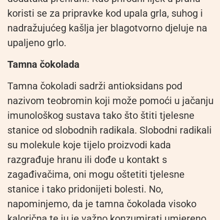
koristi se za pripravke kod upala grla, suhog i
nadražujućeg kašlja jer blagotvorno djeluje na
upaljeno grlo.
Tamna čokolada
Tamna čokoladi sadrži antioksidans pod
nazivom teobromin koji može pomoći u jačanju
imunološkog sustava tako što štiti tjelesne
stanice od slobodnih radikala. Slobodni radikali
su molekule koje tijelo proizvodi kada
razgrađuje hranu ili dođe u kontakt s
zagađivačima, oni mogu oštetiti tjelesne
stanice i tako pridonijeti bolesti. No,
napominjemo, da je tamna čokolada visoko
kalorična te ju je važno konzumirati umjereno.