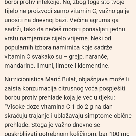
borbi protiv infekcije. No, zbog toga što tvoje
tijelo ne proizvodi samo vitamin C, važno ga je
unositi na dnevnoj bazi. Većina agruma ga
sadrži, tako da nećeš morati ponavljati jednu
vrstu namjernice cijelo vrijeme. Neki od
popularnih izbora namirnica koje sadrže
vitamin C svakako su – grejp, naranče,
mandarine, limuni, limete i klementine.
Nutricionistica Marić Bulat, objašnjava može li
zaista konzumacija citrusnog voća pospješiti
borbu protiv prehlade koja je već u tijeku:
“Visoke doze vitamina C 1 do 2 g na dan
skraćuju trajanje i ublažavaju simptome obične
prehlade. Stoga je važno dnevno se
opskrbljivati potrebnom količinom, bar 100 mg