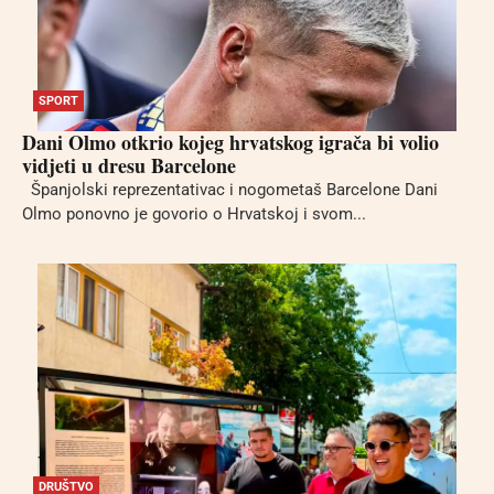
SPORT
Dani Olmo otkrio kojeg hrvatskog igrača bi volio
vidjeti u dresu Barcelone
Španjolski reprezentativac i nogometaš Barcelone Dani
Olmo ponovno je govorio o Hrvatskoj i svom...
DRUŠTVO