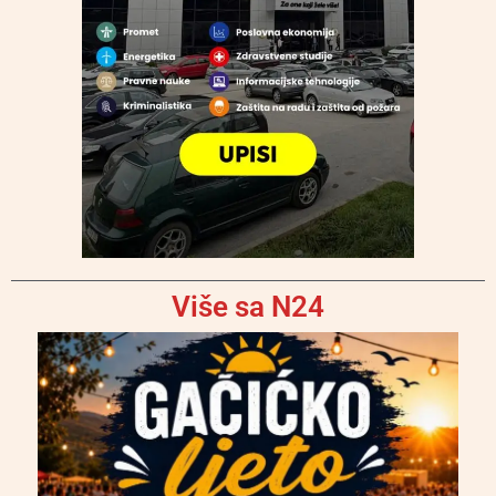
Više sa N24