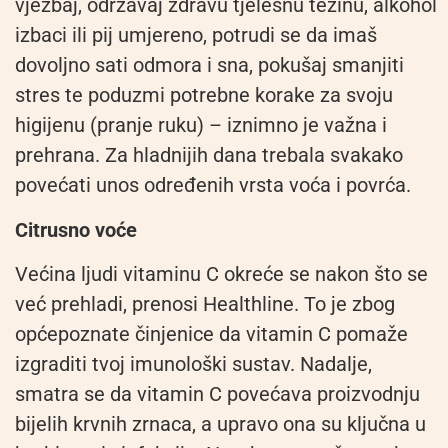
vježbaj, održavaj zdravu tjelesnu težinu, alkohol
izbaci ili pij umjereno, potrudi se da imaš
dovoljno sati odmora i sna, pokušaj smanjiti
stres te poduzmi potrebne korake za svoju
higijenu (pranje ruku) – iznimno je važna i
prehrana. Za hladnijih dana trebala svakako
povećati unos određenih vrsta voća i povrća.
Citrusno voće
Većina ljudi vitaminu C okreće se nakon što se
već prehladi, prenosi Healthline. To je zbog
općepoznate činjenice da vitamin C pomaže
izgraditi tvoj imunološki sustav. Nadalje,
smatra se da vitamin C povećava proizvodnju
bijelih krvnih zrnaca, a upravo ona su ključna u