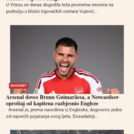
U Vitezu se danas dogodila teža prometna nesreća na
području u blizini trgovačkih centara Vujević...
NOGOMET
Arsenal doveo Brunu Guimarãesa, a Newcastleov
oproštaj od kapitena razbjesnio Engleze
Arsenal je, prema navodima iz Engleske, dogovorio jedno
od najvećih pojačanja ovog ljeta. Dosadašnji...