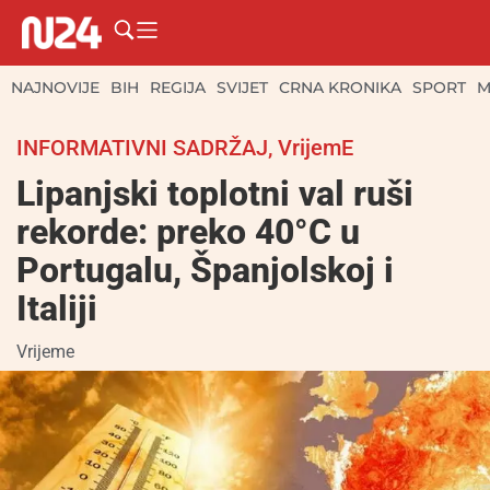
NAJNOVIJE
BIH
REGIJA
SVIJET
CRNA KRONIKA
SPORT
M
INFORMATIVNI SADRŽAJ
,
VrijemE
Lipanjski toplotni val ruši
rekorde: preko 40°C u
Portugalu, Španjolskoj i
Italiji
Vrijeme