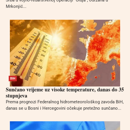
Srba u vojno-redarstvenoj operaciji “Oluja”, održana u
Mrkonjić...
BIH
Sunčano vrijeme uz visoke temperature, danas do 35
stupnjeva
Prema prognozi Federalnog hidrometeorološkog zavoda BiH,
danas se u Bosni i Hercegovini očekuje pretežno sunčano...