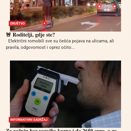
DRUŠTVO
🚨 Roditelji, gdje ste?
Električni romobili sve su češća pojava na ulicama, ali
pravila, odgovornost i oprez očito...
INFORMATIVNI SADRŽAJ
Za vožnju bez vozačke kazna i do 2650 eura, a za