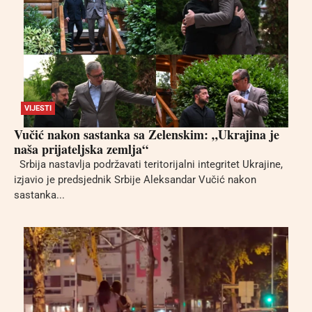
VIJESTI
Vučić nakon sastanka sa Zelenskim: „Ukrajina je
naša prijateljska zemlja“
Srbija nastavlja podržavati teritorijalni integritet Ukrajine,
izjavio je predsjednik Srbije Aleksandar Vučić nakon
sastanka...