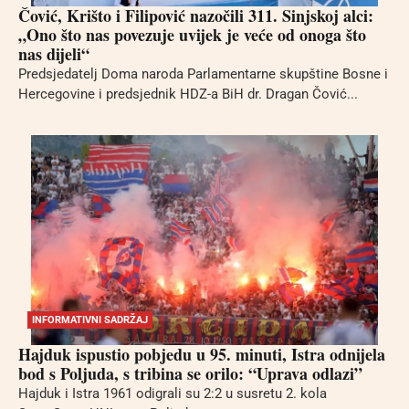
Čović, Krišto i Filipović nazočili 311. Sinjskoj alci:
„Ono što nas povezuje uvijek je veće od onoga što
nas dijeli“
Predsjedatelj Doma naroda Parlamentarne skupštine Bosne i
Hercegovine i predsjednik HDZ-a BiH dr. Dragan Čović...
INFORMATIVNI SADRŽAJ
Hajduk ispustio pobjedu u 95. minuti, Istra odnijela
bod s Poljuda, s tribina se orilo: “Uprava odlazi”
Hajduk i Istra 1961 odigrali su 2:2 u susretu 2. kola