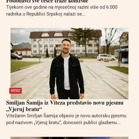
Poslodavci sve češće traže kontrole
Tijekom ove godine na mjesečnoj razini više od 6.000
radnika u Republici Srpskoj nalazi se...
VITEZ
Smiljan Šamija iz Viteza predstavio novu pjesmu
„Vjeruj bratu“
Vitežanin Smiljan Šamija objavio je novu autorsku pjesmu
pod nazivom „Vjeruj bratu“, donoseći publici glazbenu...