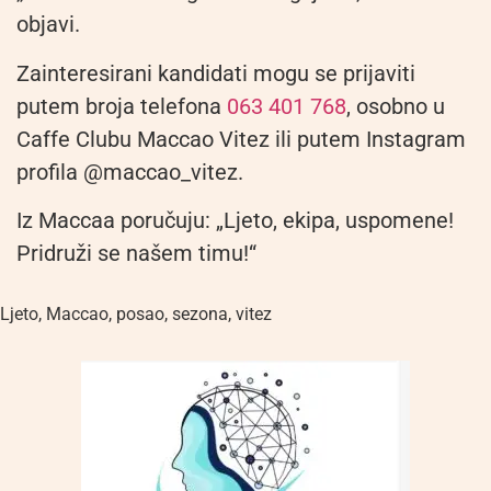
objavi.
Zainteresirani kandidati mogu se prijaviti
putem broja telefona
063 401 768
, osobno u
Caffe Clubu Maccao Vitez ili putem Instagram
profila @maccao_vitez.
Iz Maccaa poručuju: „Ljeto, ekipa, uspomene!
Pridruži se našem timu!“
Ljeto
,
Maccao
,
posao
,
sezona
,
vitez