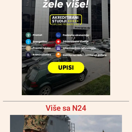
Više sa N24