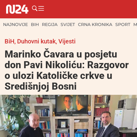
NAJNOVIJE
BIH
REGIJA
SVIJET
CRNA KRONIKA
SPORT
M
BiH
,
Duhovni kutak
,
Vijesti
Marinko Čavara u posjetu
don Pavi Nikoliću: Razgovor
o ulozi Katoličke crkve u
Središnjoj Bosni