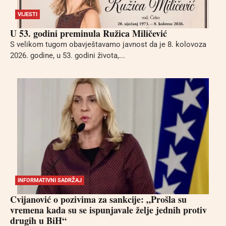
VIJESTI
U 53. godini preminula Ružica Miličević
S velikom tugom obavještavamo javnost da je 8. kolovoza
2026. godine, u 53. godini života,...
INFORMATIVNI SADRŽAJ
Cvijanović o pozivima za sankcije: „Prošla su
vremena kada su se ispunjavale želje jednih protiv
drugih u BiH“