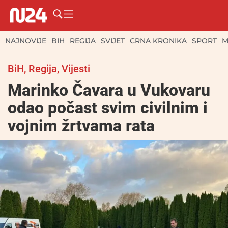
NAJNOVIJE
BIH
REGIJA
SVIJET
CRNA KRONIKA
SPORT
M
BiH
,
Regija
,
Vijesti
Marinko Čavara u Vukovaru
odao počast svim civilnim i
vojnim žrtvama rata