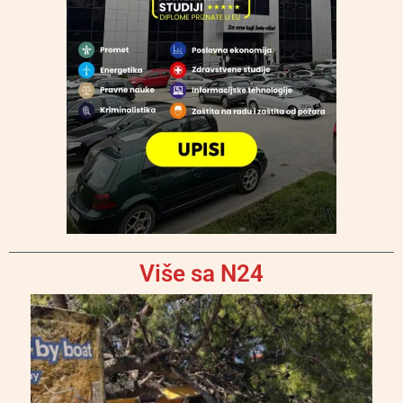
Više sa N24