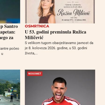
p Santro
OSMRTNICA
kapetan:
U 53. godini preminula Ružica
nego za
Miličević
S velikom tugom obavještavamo javnost da
je 8. kolovoza 2026. godine, u 53. godini
Santre počeo
života,...
 u
NOGOMET