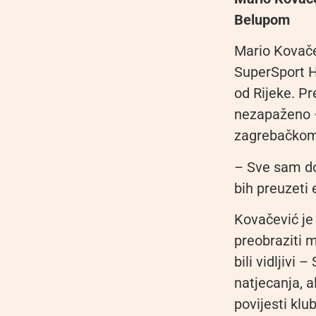
Belupom
Mario Kovače
SuperSport 
od Rijeke. Pr
nezapaženo –
zagrebačkom
– Sve sam do
bih preuzeti
Kovačević je
preobraziti m
bili vidljivi
natjecanja, a
povijesti klu