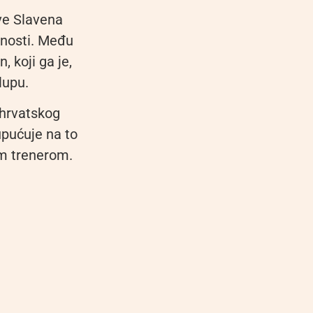
ve Slavena
vnosti. Među
 koji ga je,
lupu.
 hrvatskog
 upućuje na to
m trenerom.