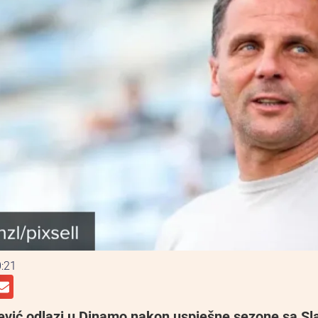
:21
vić odlazi u Dinamo nakon uspješne sezone sa S