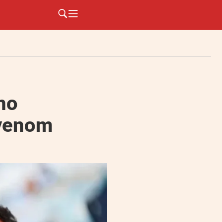
mo
avenom