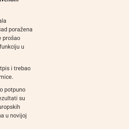
ala
čad poražena
je prošao
funkciju u
pis i trebao
mice.
io potpuno
zultati su
europskih
a u novijoj