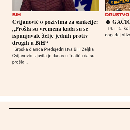
BIH
DRUSTVO
Cvijanović o pozivima za sankcije:
🔥 GAČI
„Prošla su vremena kada su se
14. i 15. kol
ispunjavale želje jednih protiv
događaj stiže
drugih u BiH“
Srpska članica Predsjedništva BiH Željka
Cvijanović izjavila je danas u Tesliću da su
prošla...