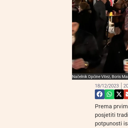
Načelnik Općine Vitez, Boris Ma
18/12/2023
20
Prema prvim r
posjetiti tra
potpunosti is