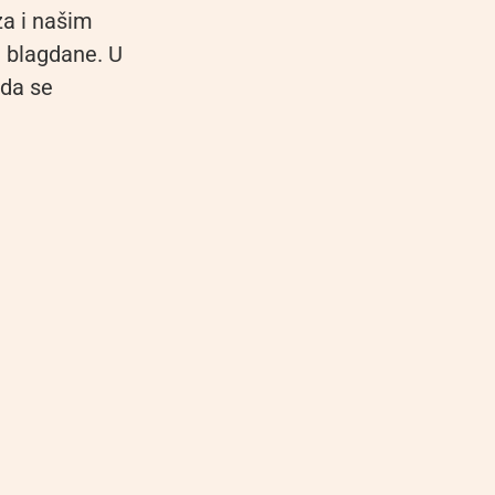
za i našim
e blagdane. U
 da se