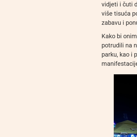
vidjeti i čut
više tisuća p
zabavu i ponud
Kako bi onim
potrudili na
parku, kao i 
manifestacij