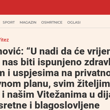
SPORT
MAGAZIN
OSMRTNICE
OGLASI
itez
ović: “U nadi da će vrij
 nas biti ispunjeno zdrav
 i uspjesima na privatn
nom planu, svim žitelji
 i našim Vitežanima u dij
sretne i blagoslovljene