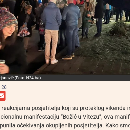
rjanović (Foto: N24.ba)
:28
eakcijama posjetitelja koji su proteklog vikenda im
dicionalnu manifestaciju “Božić u Vitezu”, ova manif
punila očekivanja okupljenih posjetitelja. Kako smo 