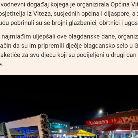
i dvodnevni događaj kojega je organizirala Općina Vi
osjetitelja iz Viteza, susjednih općina i dijaspore, a
u pobrinuli su se brojni glazbenici, obrtnici i ugosti
 najmlađim uljepšali ove blagdanske dane, organiz
 način da su im pripremili dječje blagdansko selo u
paketiće za svu djecu koji su podijeljeni u drugi dan
e.