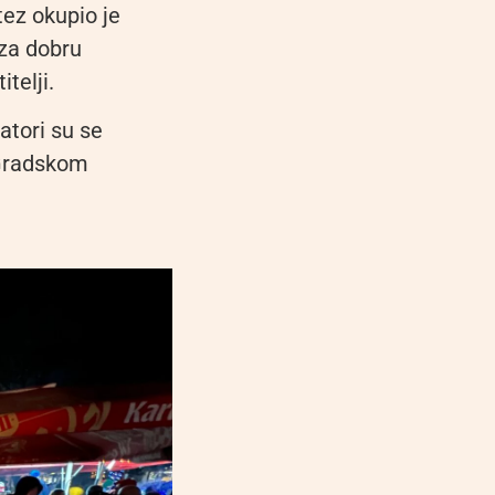
tez okupio je
 za dobru
telji.
atori su se
 Gradskom