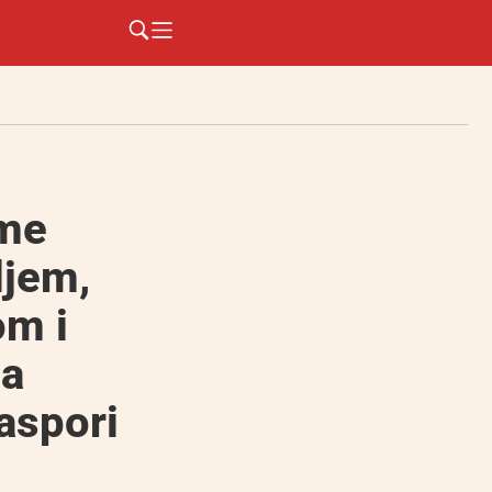
eme
ljem,
om i
ma
aspori