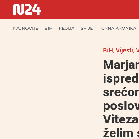
NAJNOVIJE
BIH
REGIJA
SVIJET
CRNA KRONIKA
BiH
,
Vijesti
,
V
Marjan
ispred
srećom
poslov
Viteza
želim 