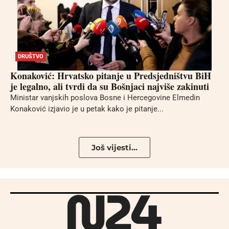
DRUŠTVO
Konaković: Hrvatsko pitanje u Predsjedništvu BiH
je legalno, ali tvrdi da su Bošnjaci najviše zakinuti
Ministar vanjskih poslova Bosne i Hercegovine Elmedin
Konaković izjavio je u petak kako je pitanje...
Još vijesti...