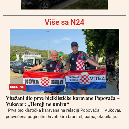
Više sa N24
DRUŠTVO
Vitežani dio prve biciklističke karavane Popovača –
Vukovar: „Heroji ne umiru“
Prva biciklistička karavana na relaciji Popovača – Vukovar,
posvećena poginulim hrvatskim braniteljicama, okupila je...