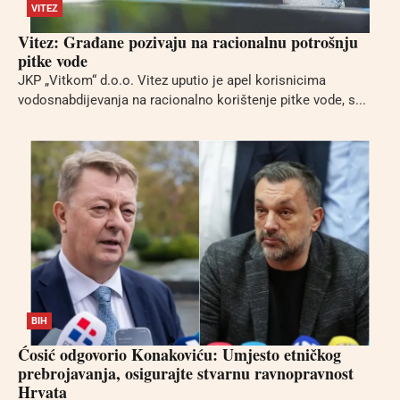
VITEZ
Vitez: Građane pozivaju na racionalnu potrošnju
pitke vode
JKP „Vitkom“ d.o.o. Vitez uputio je apel korisnicima
vodosnabdijevanja na racionalno korištenje pitke vode, s...
BIH
Ćosić odgovorio Konakoviću: Umjesto etničkog
prebrojavanja, osigurajte stvarnu ravnopravnost
Hrvata