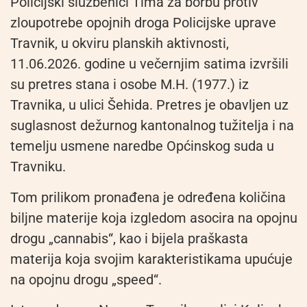
Policijski službenici Tima za borbu protiv
zloupotrebe opojnih droga Policijske uprave
Travnik, u okviru planskih aktivnosti,
11.06.2026. godine u večernjim satima izvršili
su pretres stana i osobe M.H. (1977.) iz
Travnika, u ulici Šehida. Pretres je obavljen uz
suglasnost dežurnog kantonalnog tužitelja i na
temelju usmene naredbe Općinskog suda u
Travniku.
Tom prilikom pronađena je određena količina
biljne materije koja izgledom asocira na opojnu
drogu „cannabis“, kao i bijela praškasta
materija koja svojim karakteristikama upućuje
na opojnu drogu „speed“.