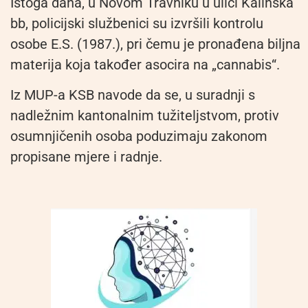
Istoga dana, u Novom Travniku u ulici Kalinska
bb, policijski službenici su izvršili kontrolu
osobe E.S. (1987.), pri čemu je pronađena biljna
materija koja također asocira na „cannabis“.
Iz MUP-a KSB navode da se, u suradnji s
nadležnim kantonalnim tužiteljstvom, protiv
osumnjičenih osoba poduzimaju zakonom
propisane mjere i radnje.