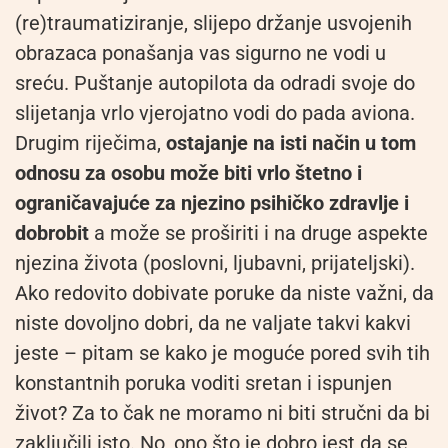
(re)traumatiziranje, slijepo držanje usvojenih
obrazaca ponašanja vas sigurno ne vodi u
sreću. Puštanje autopilota da odradi svoje do
slijetanja vrlo vjerojatno vodi do pada aviona.
Drugim riječima,
ostajanje na isti način u tom
odnosu za osobu može biti vrlo štetno i
ograničavajuće za njezino psihičko zdravlje i
dobrobit
a može se proširiti i na druge aspekte
njezina života (poslovni, ljubavni, prijateljski).
Ako redovito dobivate poruke da niste važni, da
niste dovoljno dobri, da ne valjate takvi kakvi
jeste – pitam se kako je moguće pored svih tih
konstantnih poruka voditi sretan i ispunjen
život? Za to čak ne moramo ni biti stručni da bi
zaključili isto. No, ono što je dobro jest da se