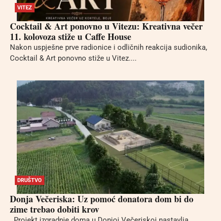
VITEZ
Cocktail & Art ponovno u Vitezu: Kreativna večer
11. kolovoza stiže u Caffe House
Nakon uspješne prve radionice i odličnih reakcija sudionika,
Cocktail & Art ponovno stiže u Vitez....
DRUŠTVO
Donja Večeriska: Uz pomoć donatora dom bi do
zime trebao dobiti krov
Projekt izgradnje doma u Donjoj Večeriskoj nastavlja