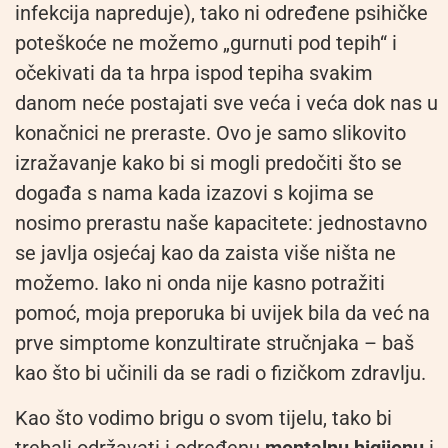
infekcija napreduje), tako ni određene psihičke
poteškoće ne možemo „gurnuti pod tepih“ i
očekivati da ta hrpa ispod tepiha svakim
danom neće postajati sve veća i veća dok nas u
konačnici ne preraste. Ovo je samo slikovito
izražavanje kako bi si mogli predočiti što se
događa s nama kada izazovi s kojima se
nosimo prerastu naše kapacitete: jednostavno
se javlja osjećaj kao da zaista više ništa ne
možemo. Iako ni onda nije kasno potražiti
pomoć, moja preporuka bi uvijek bila da već na
prve simptome konzultirate stručnjaka – baš
kao što bi učinili da se radi o fizičkom zdravlju.
Kao što vodimo brigu o svom tijelu, tako bi
trebali održavati i određenu
mentalnu higijenu
i