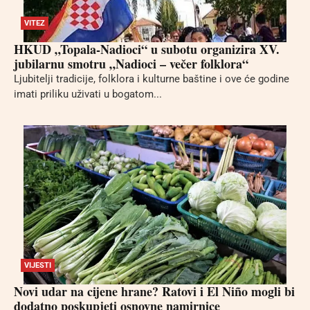
VITEZ
HKUD „Topala-Nadioci“ u subotu organizira XV.
jubilarnu smotru „Nadioci – večer folklora“
Ljubitelji tradicije, folklora i kulturne baštine i ove će godine
imati priliku uživati u bogatom...
VIJESTI
Novi udar na cijene hrane? Ratovi i El Niño mogli bi
dodatno poskupjeti osnovne namirnice