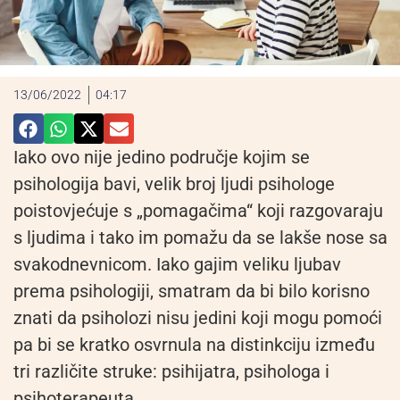
13/06/2022
04:17
Iako ovo nije jedino područje kojim se
psihologija bavi, velik broj ljudi psihologe
poistovjećuje s „pomagačima“ koji razgovaraju
s ljudima i tako im pomažu da se lakše nose sa
svakodnevnicom. Iako gajim veliku ljubav
prema psihologiji, smatram da bi bilo korisno
znati da psiholozi nisu jedini koji mogu pomoći
pa bi se kratko osvrnula na distinkciju između
tri različite struke: psihijatra, psihologa i
psihoterapeuta.