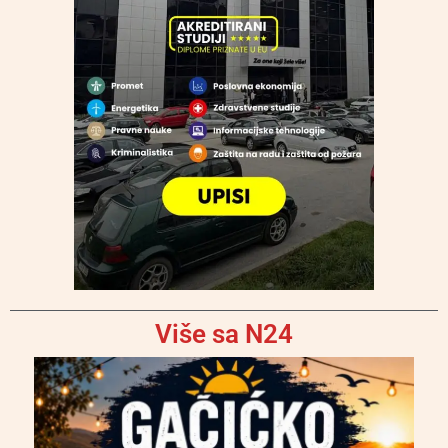
Više sa N24