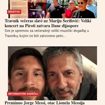
DRUŠTVO
Travnik večeras slavi uz Mariju Šerifović: Veliki
koncert na Piroti zatvara Dane dijaspore
Sve je spremno za večerašnji veliki muzički događaj u
Travniku, kojim će biti zatvoreno peto...
INFORMATIVNI SADRŽAJ
Preminuo Jorge Messi, otac Lionela Messija