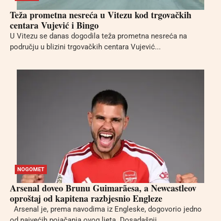
Teža prometna nesreća u Vitezu kod trgovačkih
centara Vujević i Bingo
U Vitezu se danas dogodila teža prometna nesreća na
području u blizini trgovačkih centara Vujević...
NOGOMET
Arsenal doveo Brunu Guimarãesa, a Newcastleov
oproštaj od kapitena razbjesnio Engleze
Arsenal je, prema navodima iz Engleske, dogovorio jedno
od najvećih pojačanja ovog ljeta. Dosadašnji...