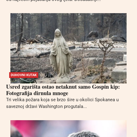
DUHOVNI KUTAK
Usred zgarišta ostao netaknut samo Gospin kip:
Fotografija dirnula mnoge
Tri velika požara koja se brzo šire u okolici Spokanea u
saveznoj državi Washington progutala...