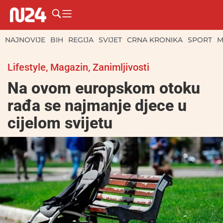
NAJNOVIJE
BIH
REGIJA
SVIJET
CRNA KRONIKA
SPORT
M
Lifestyle
,
Magazin
,
Zanimljivosti
Na ovom europskom otoku
rađa se najmanje djece u
cijelom svijetu