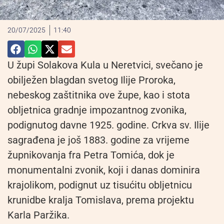
20/07/2025
11:40
U župi Solakova Kula u Neretvici, svečano je
obilježen blagdan svetog Ilije Proroka,
nebeskog zaštitnika ove župe, kao i stota
obljetnica gradnje impozantnog zvonika,
podignutog davne 1925. godine. Crkva sv. Ilije
sagrađena je još 1883. godine za vrijeme
župnikovanja fra Petra Tomića, dok je
monumentalni zvonik, koji i danas dominira
krajolikom, podignut uz tisućitu obljetnicu
krunidbe kralja Tomislava, prema projektu
Karla Paržika.