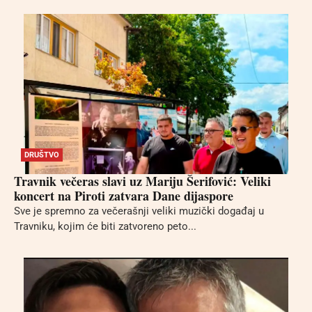
DRUŠTVO
Travnik večeras slavi uz Mariju Šerifović: Veliki
koncert na Piroti zatvara Dane dijaspore
Sve je spremno za večerašnji veliki muzički događaj u
Travniku, kojim će biti zatvoreno peto...