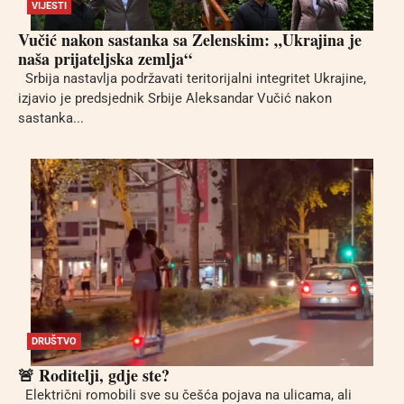
VIJESTI
Vučić nakon sastanka sa Zelenskim: „Ukrajina je
naša prijateljska zemlja“
Srbija nastavlja podržavati teritorijalni integritet Ukrajine,
izjavio je predsjednik Srbije Aleksandar Vučić nakon
sastanka...
DRUŠTVO
🚨 Roditelji, gdje ste?
Električni romobili sve su češća pojava na ulicama, ali