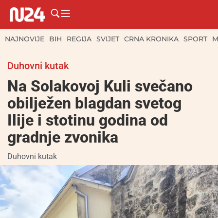
NAJNOVIJE
BIH
REGIJA
SVIJET
CRNA KRONIKA
SPORT
M
Duhovni kutak
Na Solakovoj Kuli svečano
obilježen blagdan svetog
Ilije i stotinu godina od
gradnje zvonika
Duhovni kutak