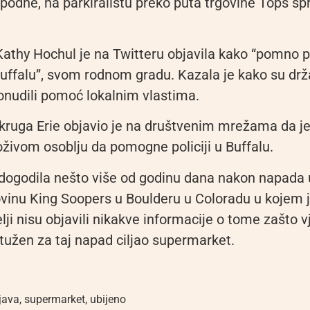
podne, na parkiralištu preko puta trgovine Tops sp
athy Hochul je na Twitteru objavila kako “pomno p
 Buffalu”, svom rodnom gradu. Kazala je kako su drž
onudili pomoć lokalnim vlastima.
okruga Erie objavio je na društvenim mrežama da j
živom osoblju da pomogne policiji u Buffalu.
dogodila nešto više od godinu dana nakon napada 
ovinu King Soopers u Boulderu u Coloradu u kojem j
telji nisu objavili nikakve informacije o tome zašto v
užen za taj napad ciljao supermarket.
java
,
supermarket
,
ubijeno