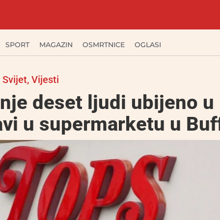
SPORT
MAGAZIN
OSMRTNICE
OGLASI
,
Svijet
,
Vijesti
je deset ljudi ubijeno u
vi u supermarketu u Buf