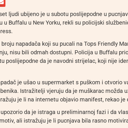
t ljudi ubijeno je u subotu poslijepodne u pucnjav
u Buffalu u New Yorku, rekli su policijski službeni
ress.
 broju napadača koji su pucali na Tops Friendly Mar
ju, nisu bili odmah dostupni. Policija u Buffalu prio
u poslijepodne da je navodni strijelac, koji nije iden
padač je ušao u supermarket s puškom i otvorio va
benika. Istražitelji vjeruju da je muškarac možda 
tražuju je li na internetu objavio manifest, rekao je
upozorio da je istraga u preliminarnoj fazi i da vlas
motiv, ali istražuju je li pucnjava bila rasno motivir