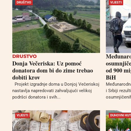
DRUŠTVO
VIJESTI
Međunarod
DRUSTVO
Donja Večeriska: Uz pomoć
osumnjiče
donatora dom bi do zime trebao
od 900 mi
dobiti krov
BiH
Projekt izgradnje doma u Donjoj Večeriskoj
Međunarodna
nastavlja napredovati zahvaljujući velikoj
i Srbiji rezul
podršci donatora i svih...
osumnjičenih
VIJESTI
DUHOVNI KU