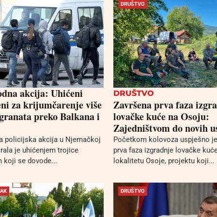
DRUŠTVO
na akcija: Uhićeni
DRUŠTVO
ni za krijumčarenje više
Završena prva faza izgr
granata preko Balkana i
lovačke kuće na Osoju:
Zajedništvom do novih u
 policijska akcija u Njemačkoj
Početkom kolovoza uspješno je
tirala je uhićenjem trojice
prva faza izgradnje lovačke kuć
 koji se dovode...
lokalitetu Osoje, projektu koji...
TAK
DRUŠTVO