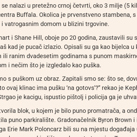
e nalazi u pretežno crnoj četvrti, oko 3 milje (5 k
centra Buffala. Okolica je prvenstveno stambena, 
r i vatrogasnim domom u blizini trgovine.
rt i Shane Hill, oboje po 20 godina, zaustavili su 
baš kad je pucač izlazio. Opisali su ga kao bijelca 
im ili ranim dvadesetim godinama s punom maski
m i nečim što je izgledalo kao puška.
mo s puškom uz obraz. Zapitali smo se: što se, dov
o ovaj klinac ima pušku ‘na gotovs’?” rekao je Keph
trgao je kacigu, ispustio pištolj i policija ga je uhvat
atvorila blok, u kojem je bilo puno promatrača, a o
la puno parkiralište. Gradonačelnik Byron Brown i 
uga Erie Mark Poloncarz bili su na mjestu događaja