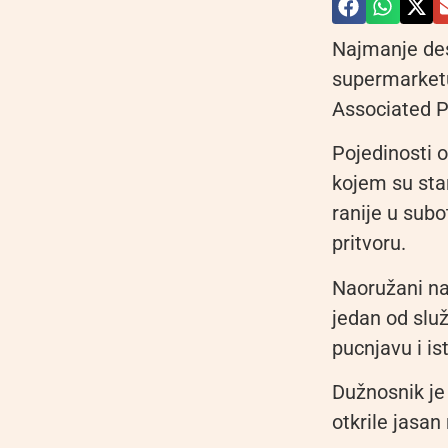
Najmanje dese
supermarketu 
Associated P
Pojedinosti o
kojem su stan
ranije u subot
pritvoru.
Naoružani na
jedan od služ
pucnjavu i is
Dužnosnik je 
otkrile jasan 