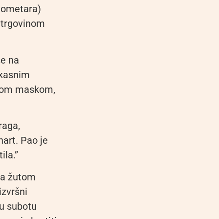
ilometara)
s trgovinom
se na
u kasnim
rnom maskom,
raga,
art. Pao je
ila.”
nda žutom
izvršni
 u subotu