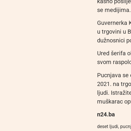
kasno poslije
se medijima.
Guvernerka K
u trgovini u
dužnosnici p
Ured šerifa 
svom raspolo
Pucnjava se 
2021. na trg
ljudi. Istraži
muškarac opt
n24.ba
deset ljudi
,
pucn