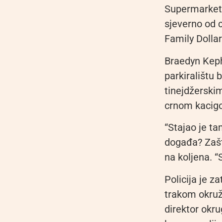
Supermarket s
sjeverno od 
Family Dolla
Braedyn Kepha
parkiralištu 
tinejdžersk
crnom kacigo
“Stajao je ta
događa? Zašt
na koljena. “S
Policija je z
trakom okruži
direktor okr