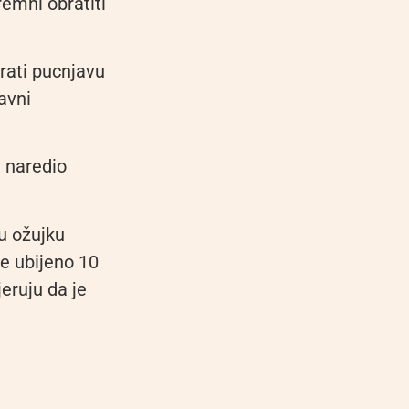
remni obratiti
rati pucnjavu
avni
e naredio
u ožujku
e ubijeno 10
jeruju da je