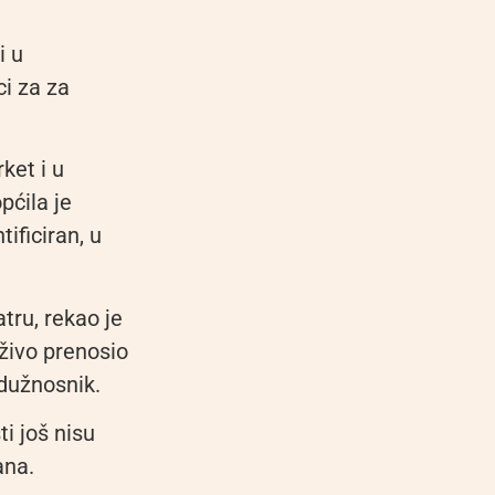
i u
ci za za
ket i u
pćila je
tificiran, u
tru, rekao je
uživo prenosio
 dužnosnik.
ti još nisu
ana.