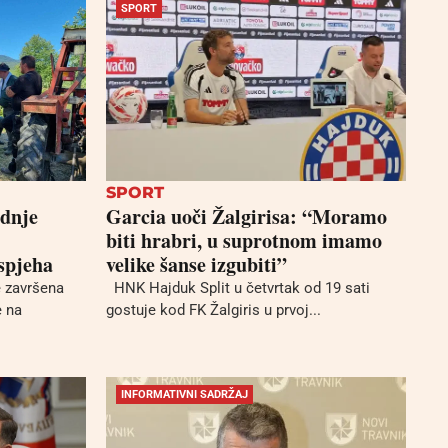
SPORT
SPORT
adnje
Garcia uoči Žalgirisa: “Moramo
biti hrabri, u suprotnom imamo
spjeha
velike šanse izgubiti”
 završena
HNK Hajduk Split u četvrtak od 19 sati
e na
gostuje kod FK Žalgiris u prvoj...
INFORMATIVNI SADRŽAJ