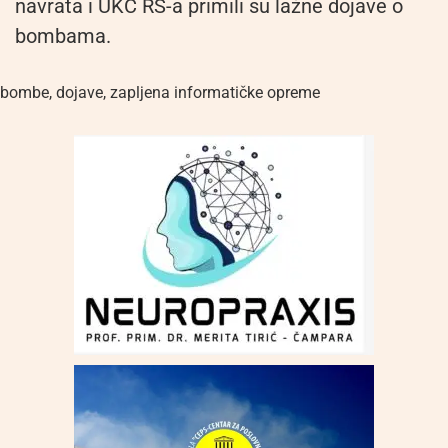
navrata i UKC RS-a primili su lažne dojave o
bombama.
bombe
,
dojave
,
zapljena informatičke opreme