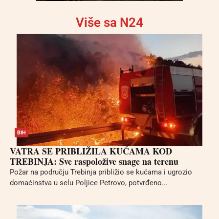
Više sa N24
BIH
VATRA SE PRIBLIŽILA KUĆAMA KOD
TREBINJA: Sve raspoložive snage na terenu
Požar na području Trebinja približio se kućama i ugrozio
domaćinstva u selu Poljice Petrovo, potvrđeno...