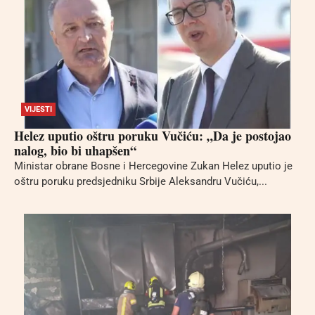
VIJESTI
Helez uputio oštru poruku Vučiću: „Da je postojao
nalog, bio bi uhapšen“
Ministar obrane Bosne i Hercegovine Zukan Helez uputio je
oštru poruku predsjedniku Srbije Aleksandru Vučiću,...