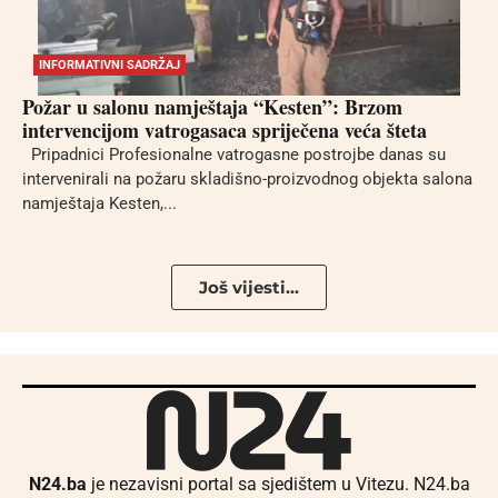
INFORMATIVNI SADRŽAJ
Požar u salonu namještaja “Kesten”: Brzom
intervencijom vatrogasaca spriječena veća šteta
Pripadnici Profesionalne vatrogasne postrojbe danas su
intervenirali na požaru skladišno-proizvodnog objekta salona
namještaja Kesten,...
Još vijesti...
N24.ba
je nezavisni portal sa sjedištem u Vitezu. N24.ba