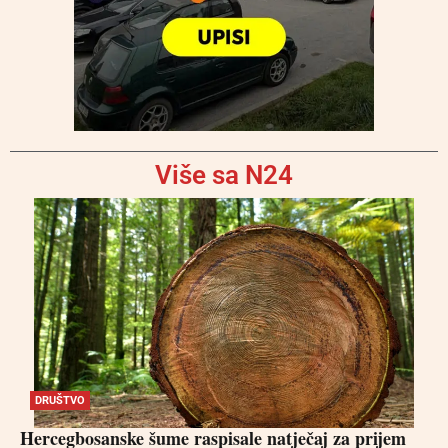
Više sa N24
DRUŠTVO
Hercegbosanske šume raspisale natječaj za prijem