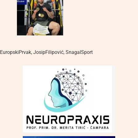
EuropskiPrvak
,
JosipFilipović
,
SnagaISport