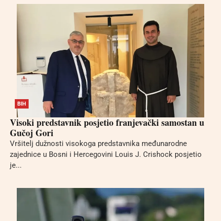
BIH
Visoki predstavnik posjetio franjevački samostan u
Gučoj Gori
Vršitelj dužnosti visokoga predstavnika međunarodne
zajednice u Bosni i Hercegovini Louis J. Crishock posjetio
je...