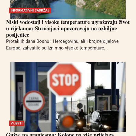
INFORMATIVNI SADRŽAJ
Niski vodostaji i visoke temperature ugrožavaju život
u rijekama: Stručnjaci upozoravaju na ozbiljne
posljedice
Proteklih dana Bosnu i Hercegovinu, ali i brojne dijelove
Europe, zahvatile su iznimno visoke temperature...
VIJESTI
Gužve na granicama: Kolone na više prijelaza,