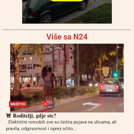
Više sa N24
DRUŠTVO
🚨 Roditelji, gdje ste?
Električni romobili sve su češća pojava na ulicama, ali
pravila, odgovornost i oprez očito...