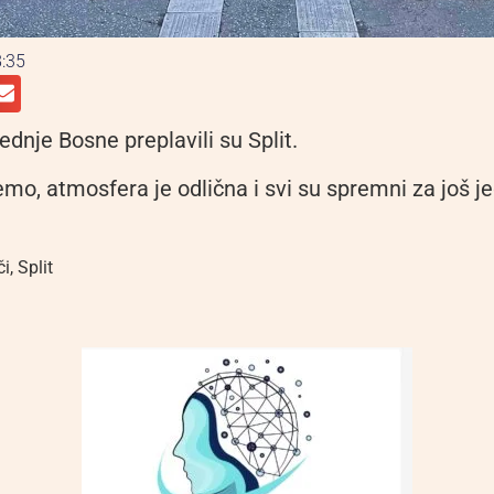
:35
rednje Bosne preplavili su Split.
mo, atmosfera je odlična i svi su spremni za još j
či
,
Split