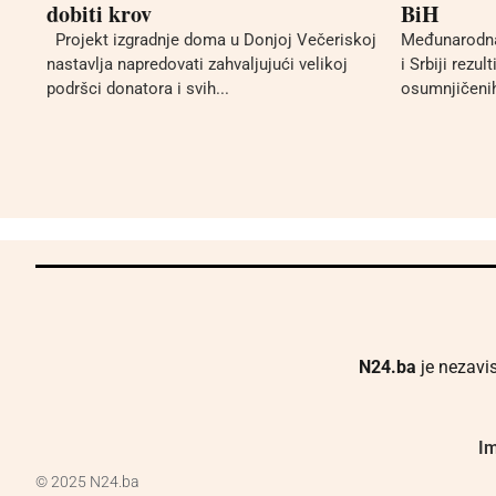
dobiti krov
BiH
Projekt izgradnje doma u Donjoj Večeriskoj
Međunarodna
nastavlja napredovati zahvaljujući velikoj
i Srbiji rezul
podršci donatora i svih...
osumnjičenih
N24.ba
je nezavis
Im
© 2025 N24.ba