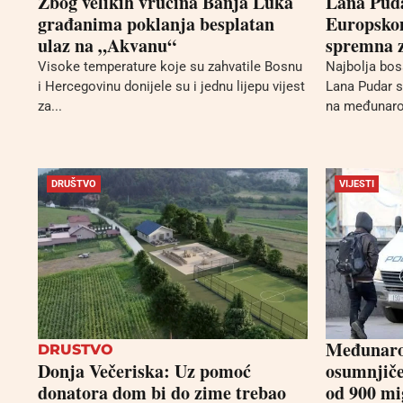
Zbog velikih vrućina Banja Luka
Lana Pud
građanima poklanja besplatan
Europsko
ulaz na „Akvanu“
spremna z
Visoke temperature koje su zahvatile Bosnu
Najbolja bo
i Hercegovinu donijele su i jednu lijepu vijest
Lana Pudar s
za...
na međunarod
DRUŠTVO
VIJESTI
Međunarod
DRUSTVO
Donja Večeriska: Uz pomoć
osumnjiče
donatora dom bi do zime trebao
od 900 mi