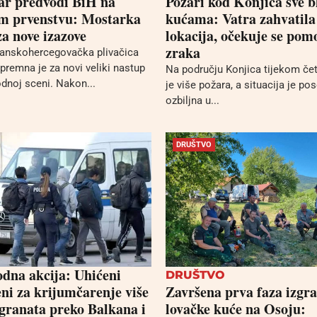
ar predvodi BiH na
Požari kod Konjica sve b
m prvenstvu: Mostarka
kućama: Vatra zahvatila
a nove izazove
lokacija, očekuje se pomo
zraka
sanskohercegovačka plivačica
premna je za novi veliki nastup
Na području Konjica tijekom čet
noj sceni. Nakon...
je više požara, a situacija je po
ozbiljna u...
DRUŠTVO
na akcija: Uhićeni
DRUŠTVO
ni za krijumčarenje više
Završena prva faza izgr
granata preko Balkana i
lovačke kuće na Osoju: