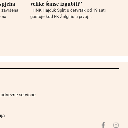
spjeha
velike šanse izgubiti”
 završena
HNK Hajduk Split u četvrtak od 19 sati
e na
gostuje kod FK Žalgiris u prvoj...
akodnevne servisne
nja