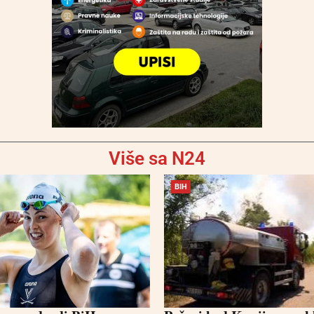
Više sa N24
BIH