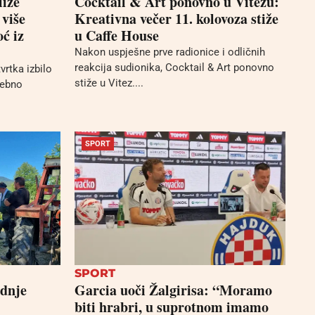
liže
Cocktail & Art ponovno u Vitezu:
 više
Kreativna večer 11. kolovoza stiže
ć iz
u Caffe House
Nakon uspješne prve radionice i odličnih
reakcija sudionika, Cocktail & Art ponovno
vrtka izbilo
stiže u Vitez....
sebno
SPORT
SPORT
adnje
Garcia uoči Žalgirisa: “Moramo
biti hrabri, u suprotnom imamo