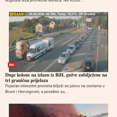
dogodila teža prometna nesreća. Na vozilu...
BIH
Duge kolone na izlazu iz BiH, gužve zabilježene na
tri granična prijelaza
Pojačan intenzitet prometa bilježi se jutros na cestama u
Bosni i Hercegovini, a posebno su...