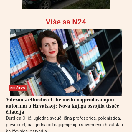
Više sa N24
DRUŠTVO
Vitežanka Đurđica Čilić među najprodavanijim
autorima u Hrvatskoj: Nova knjiga osvojila tisuće
čitatelja
Đurđica Čilić, ugledna sveučilišna profesorica, polonistica,
prevoditeljica i jedna od najcjenjenijih suvremenih hrvatskih
književnica, ostvarila...