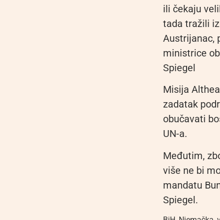
ili čekaju ve
tada tražili 
Austrijanac,
ministrice o
Spiegel
Misija Althe
zadatak podr
obučavati bo
UN-a.
Međutim, zb
više ne bi mo
mandatu Bund
Spiegel.
BiH
,
Njemačka
,