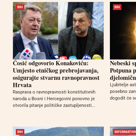
BIH
BIH
Ćosić odgovorio Konakoviću:
Nebeski s
Umjesto etničkog prebrojavanja,
Potpuna p
osigurajte stvarnu ravnopravnost
djelomično
Hrvata
Ljubitelje a
posebno zani
Rasprava o ravnopravnosti konstitutivnih
dogodit će se
naroda u Bosni i Hercegovini ponovno je
otvorila pitanje političke zastupljenosti...
BIH
INFORMATIVN