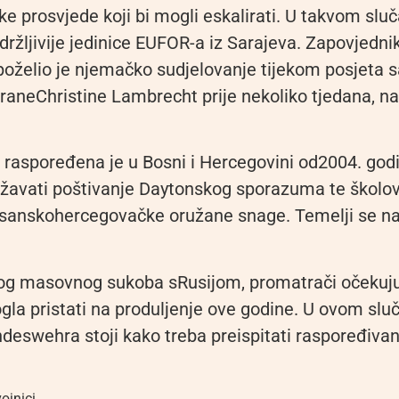
like prosvjede koji bi mogli eskalirati. U takvom sluč
izdržljivije jedinice EUFOR-a iz Sarajeva. Zapovjednik
 poželio je njemačko sudjelovanje tijekom posjeta 
braneChristine Lambrecht prije nekoliko tjedana, n
a raspoređena je u Bosni i Hercegovini od2004. god
žavati poštivanje Daytonskog sporazuma te školova
sanskohercegovačke oružane snage. Temelji se na 
og masovnog sukoba sRusijom, promatrači očekuj
gla pristati na produljenje ove godine. U ovom sluč
eswehra stoji kako treba preispitati raspoređivanj
vojnici