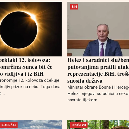
BIH
pektakl 12. kolovoza:
Helez i saradnici službe
omrčina Sunca bit će
putovanjima pratili uta
 vidljiva i iz BiH
reprezentacije BiH, troš
snosila država
stronomije 12. kolovoza očekuje
mljiv prizor na nebu. Toga dana
Ministar obrane Bosne i Herceg
...
Helez i njegovi suradnici u neko
navrata tijekom...
I SADRŽAJ
DRUŠTVO