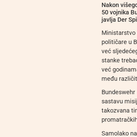
Nakon višego
50 vojnika Bu
javlja Der Sp
Ministarstvo 
političare u
već sljedećeg
stanke treba
već godinama
među različi
Bundeswehr b
sastavu misij
takozvana ti
promatračkih
Samolako naor