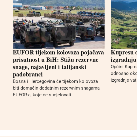
EUFOR tijekom kolovoza pojačava
Kupresu o
prisutnost u BiH: Stižu rezervne
izgradnju
snage, najavljeni i talijanski
Općini Kupre
padobranci
odnosno oko 
izgradnje va
Bosna i Hercegovina će tijekom kolovoza
biti domaćin dodatnim rezervnim snagama
EUFOR-a, koje će sudjelovati...