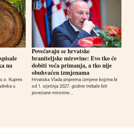
Povećavaju se hrvatske
spisale
braniteljske mirovine: Evo tko će
ka na
dobiti veća primanja, a tko nije
obuhvaćen izmjenama
o.o. Kupres
Hrvatska Vlada priprema izmjene kojima bi
adnika u
od 1. siječnja 2027. godine trebale biti
povećane mirovine...