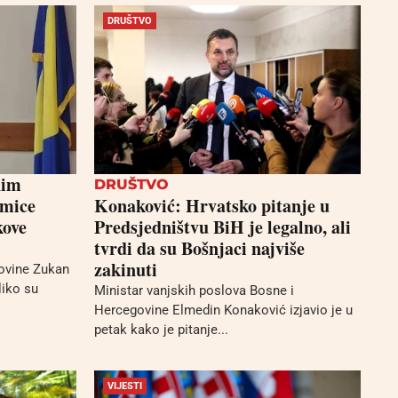
DRUŠTVO
nim
DRUŠTVO
kmice
Konaković: Hrvatsko pitanje u
kove
Predsjedništvu BiH je legalno, ali
tvrdi da su Bošnjaci najviše
zakinuti
ovine Zukan
liko su
Ministar vanjskih poslova Bosne i
Hercegovine Elmedin Konaković izjavio je u
petak kako je pitanje...
VIJESTI