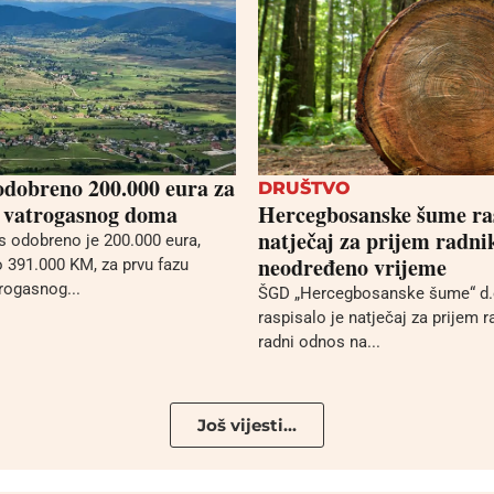
dobreno 200.000 eura za
DRUŠTVO
 vatrogasnog doma
Hercegbosanske šume ra
natječaj za prijem radni
s odobreno je 200.000 eura,
neodređeno vrijeme
391.000 KM, za prvu fazu
trogasnog...
ŠGD „Hercegbosanske šume“ d.
raspisalo je natječaj za prijem r
radni odnos na...
Još vijesti...