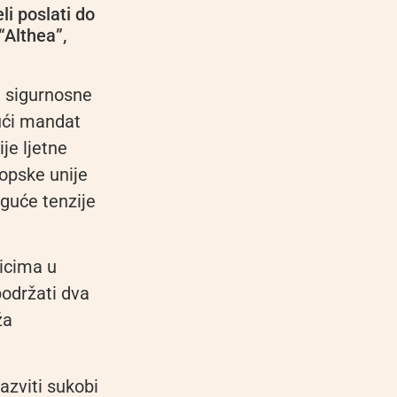
i poslati do
“Althea”,
u sigurnosne
ući mandat
je ljetne
opske unije
guće tenzije
icima u
podržati dva
ža
azviti sukobi