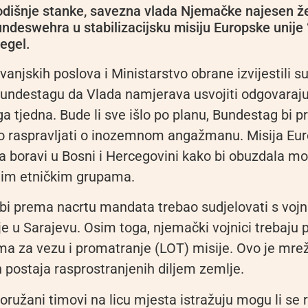
dišnje stanke, savezna vlada Njemačke najesen žel
ndeswehra u stabilizacijsku misiju Europske unije 
iegel.
vanjskih poslova i Ministarstvo obrane izvijestili s
 Bundestagu da Vlada namjerava usvojiti odgovaraj
a tjedna. Bude li sve išlo po planu, Bundestag bi pri
o raspravljati o inozemnom angažmanu. Misija Eur
 boravi u Bosni i Hercegovini kako bi obuzdala mo
tim etničkim grupama.
i prema nacrtu mandata trebao sudjelovati s vojn
e u Sarajevu. Osim toga, njemački vojnici trebaju 
ma za vezu i promatranje (LOT) misije. Ovo je mre
 postaja rasprostranjenih diljem zemlje.
užani timovi na licu mjesta istražuju mogu li se r