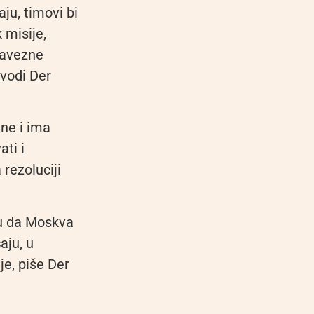
aju, timovi bi
 misije,
savezne
avodi Der
ine i ima
ti i
rezoluciji
u da Moskva
aju, u
e, piše Der