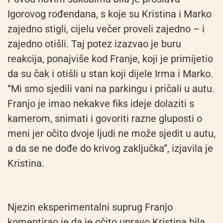
Igorovog rođendana, s koje su Kristina i Marko
zajedno stigli, cijelu večer proveli zajedno – i
zajedno otišli. Taj potez izazvao je buru
reakcija, ponajviše kod Franje, koji je primijetio
da su čak i otišli u stan koji dijele Irma i Marko.
“Mi smo sjedili vani na parkingu i pričali u autu.
Franjo je imao nekakve fiks ideje dolaziti s
kamerom, snimati i govoriti razne gluposti o
meni jer očito dvoje ljudi ne može sjedit u autu,
a da se ne dođe do krivog zaključka”, izjavila je
Kristina.
Njezin eksperimentalni suprug Franjo
komentirao je da je očito upravo Kristina bila