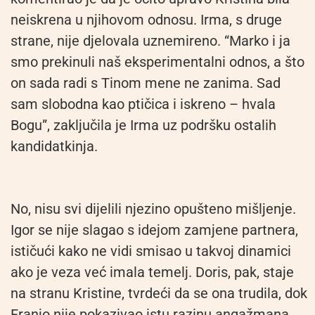
neiskrena u njihovom odnosu. Irma, s druge
strane, nije djelovala uznemireno. “Marko i ja
smo prekinuli naš eksperimentalni odnos, a što
on sada radi s Tinom mene ne zanima. Sad
sam slobodna kao ptičica i iskreno – hvala
Bogu”, zaključila je Irma uz podršku ostalih
kandidatkinja.
No, nisu svi dijelili njezino opušteno mišljenje.
Igor se nije slagao s idejom zamjene partnera,
ističući kako ne vidi smisao u takvoj dinamici
ako je veza već imala temelj. Doris, pak, staje
na stranu Kristine, tvrdeći da se ona trudila, dok
Franjo nije pokazivao istu razinu angažmana.