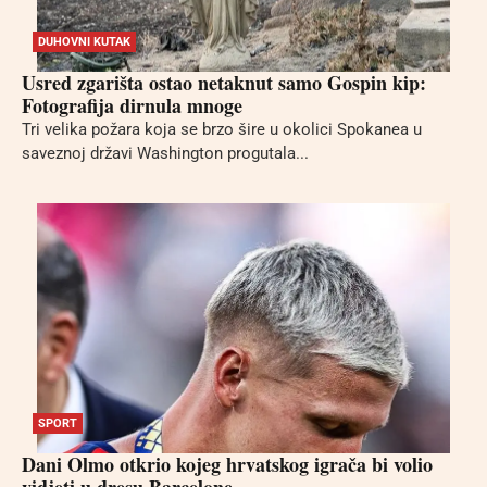
DUHOVNI KUTAK
Usred zgarišta ostao netaknut samo Gospin kip:
Fotografija dirnula mnoge
Tri velika požara koja se brzo šire u okolici Spokanea u
saveznoj državi Washington progutala...
SPORT
Dani Olmo otkrio kojeg hrvatskog igrača bi volio
vidjeti u dresu Barcelone