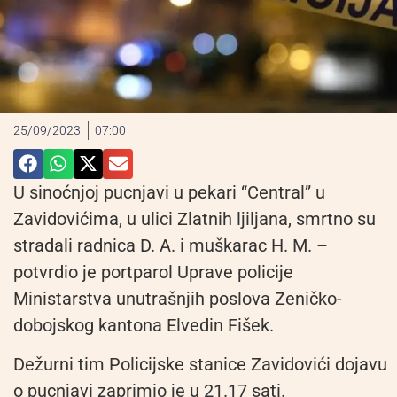
25/09/2023
07:00
U sinoćnjoj pucnjavi u pekari “Central” u
Zavidovićima, u ulici Zlatnih ljiljana, smrtno su
stradali radnica D. A. i muškarac H. M. –
potvrdio je portparol Uprave policije
Ministarstva unutrašnjih poslova Zeničko-
dobojskog kantona Elvedin Fišek.
Dežurni tim Policijske stanice Zavidovići dojavu
o pucnjavi zaprimio je u 21.17 sati.