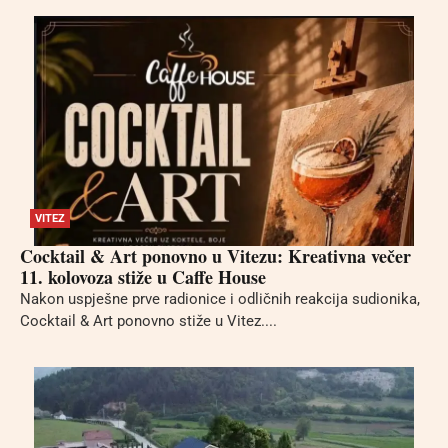
VITEZ
Cocktail & Art ponovno u Vitezu: Kreativna večer
11. kolovoza stiže u Caffe House
Nakon uspješne prve radionice i odličnih reakcija sudionika,
Cocktail & Art ponovno stiže u Vitez....