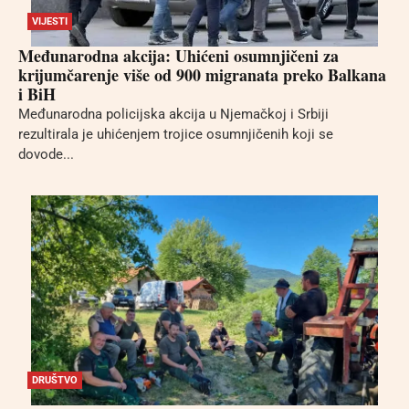
VIJESTI
Međunarodna akcija: Uhićeni osumnjičeni za
krijumčarenje više od 900 migranata preko Balkana
i BiH
Međunarodna policijska akcija u Njemačkoj i Srbiji
rezultirala je uhićenjem trojice osumnjičenih koji se
dovode...
DRUŠTVO