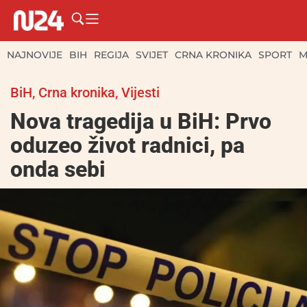
NAJNOVIJE
BIH
REGIJA
SVIJET
CRNA KRONIKA
SPORT
M
BiH
,
Crna kronika
,
Vijesti
Nova tragedija u BiH: Prvo
oduzeo život radnici, pa
onda sebi