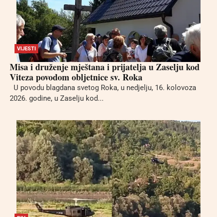
VIJESTI
Misa i druženje mještana i prijatelja u Zaselju kod
Viteza povodom obljetnice sv. Roka
U povodu blagdana svetog Roka, u nedjelju, 16. kolovoza
2026. godine, u Zaselju kod...