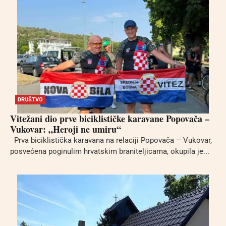
DRUŠTVO
Vitežani dio prve biciklističke karavane Popovača –
Vukovar: „Heroji ne umiru“
Prva biciklistička karavana na relaciji Popovača – Vukovar,
posvećena poginulim hrvatskim braniteljicama, okupila je...