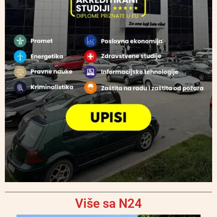
Više sa N24