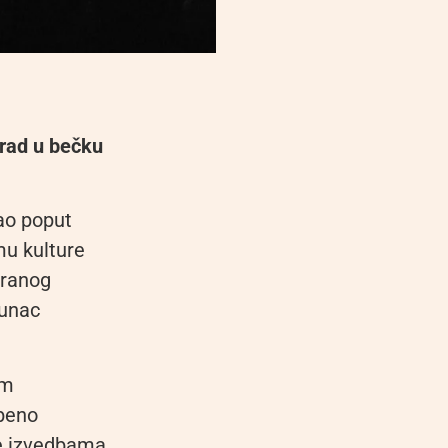
grad u bečku
jao poput
mu kulture
iranog
hunac
om
zbeno
 se izvedbama