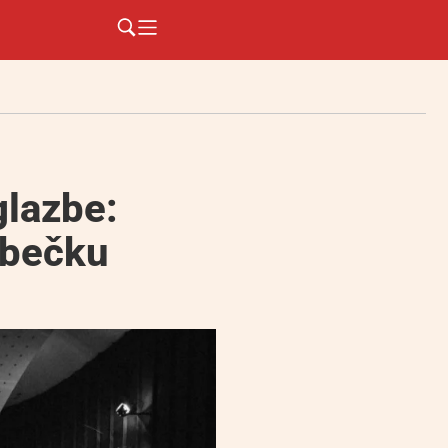
glazbe:
 bečku