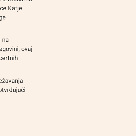
ice Katje
ege
e na
govini, ovaj
certnih
ježavanja
otvrđujući