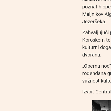
poznatih oper
Meljnikov Ai
Jezeršeka.
Zahvaljujući
Koroškem te 
kulturni doga
dvorana.
„Operna noć“
rođendana gr
važnost kult
Izvor: Centra