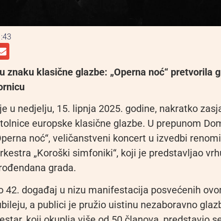
:43
 u znaku klasične glazbe: „Operna noć“ pretvorila 
ornicu
je u nedjelju, 15. lipnja 2025. godine, nakratko zas
stolnice europske klasične glazbe. U prepunom Do
Operna noć“, veličanstveni koncert u izvedbi renom
kestra „Koroški simfoniki“, koji je predstavljao vr
 rođendana grada.
io 42. događaj u nizu manifestacija posvećenih ov
ileju, a publici je pružio uistinu nezaboravno gla
estar, koji okuplja više od 50 članova, predstavio