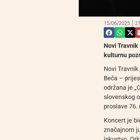
15/06/2025
21
Novi Travnik
kulturnu poz
Novi Travnik 
Beča – prije
održana je „
slovenskog or
proslave 76.
Koncert je b
značajnom jub
iskustvo. Ork