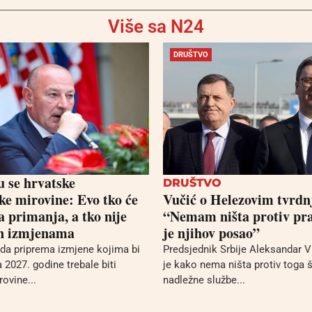
Više sa N24
DRUŠTVO
u se hrvatske
DRUŠTVO
ske mirovine: Evo tko će
Vučić o Helezovim tvrd
a primanja, a tko nije
“Nemam ništa protiv pra
n izmjenama
je njihov posao”
da priprema izmjene kojima bi
Predsjednik Srbije Aleksandar V
a 2027. godine trebale biti
je kako nema ništa protiv toga 
ovine...
nadležne službe...