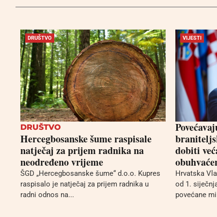
DRUŠTVO
VIJESTI
Povećavaj
DRUŠTVO
Hercegbosanske šume raspisale
branitelj
natječaj za prijem radnika na
dobiti već
neodređeno vrijeme
obuhvaće
ŠGD „Hercegbosanske šume“ d.o.o. Kupres
Hrvatska Vla
raspisalo je natječaj za prijem radnika u
od 1. siječnj
radni odnos na...
povećane mir