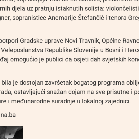
nih djela uz pratnju istaknutih solista: violončelist
gner, sopranistice Anemarije Štefančič i tenora Gr
 potpori Gradske uprave Novi Travnik, Općine Ravn
Veleposlanstva Republike Slovenije u Bosni i Herce
đaj omogućio je publici da osjeti dah svjetskih kon
 bila je dostojan završetak bogatog programa obil
ada, ostavljajući snažan dojam na sve prisutne i p
ure i međunarodne suradnje u lokalnoj zajednici.
lna.ba