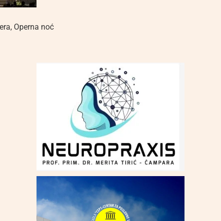
era
,
Operna noć