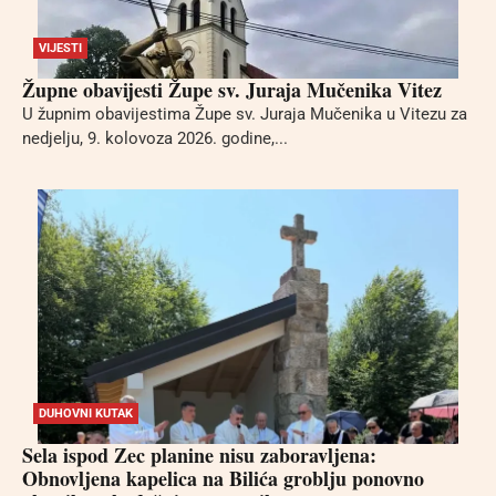
VIJESTI
Župne obavijesti Župe sv. Juraja Mučenika Vitez
U župnim obavijestima Župe sv. Juraja Mučenika u Vitezu za
nedjelju, 9. kolovoza 2026. godine,...
DUHOVNI KUTAK
Sela ispod Zec planine nisu zaboravljena:
Obnovljena kapelica na Bilića groblju ponovno