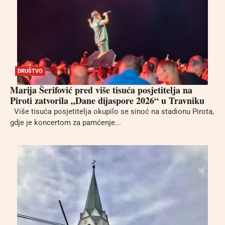
DRUŠTVO
Marija Šerifović pred više tisuća posjetitelja na
Piroti zatvorila „Dane dijaspore 2026“ u Travniku
Više tisuća posjetitelja okupilo se sinoć na stadionu Pirota,
gdje je koncertom za pamćenje...