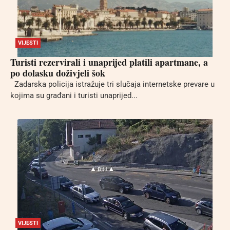
VIJESTI
Turisti rezervirali i unaprijed platili apartmane, a
po dolasku doživjeli šok
Zadarska policija istražuje tri slučaja internetske prevare u
kojima su građani i turisti unaprijed...
VIJESTI