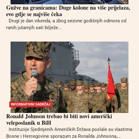
Gužve na granicama: Duge kolone na više prijelaza,
evo gdje se najviše čeka
Drugi je dan vikenda, a zbog sezone godišnjih odmora od
ranih jutarnjih sati bilježe...
INFORMATIVNI SADRŽAJ
Ronald Johnson trebao bi biti novi američki
veleposlanik u BiH
Institucije Sjedinjenih Američkih Država poslale su vlastima
Bosne i Hercegovine sporazum za Ronalda Johnsona,...