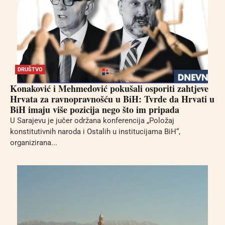
DRUŠTVO
Konaković i Mehmedović pokušali osporiti zahtjeve
Hrvata za ravnopravnošću u BiH: Tvrde da Hrvati u
BiH imaju više pozicija nego što im pripada
U Sarajevu je jučer održana konferencija „Položaj
konstitutivnih naroda i Ostalih u institucijama BiH“,
organizirana...