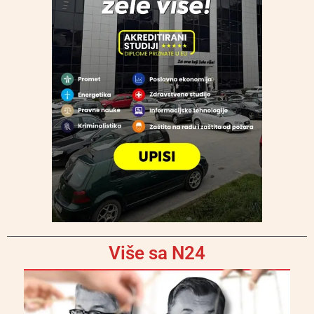
Više sa N24