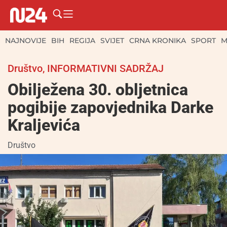
NAJNOVIJE
BIH
REGIJA
SVIJET
CRNA KRONIKA
SPORT
M
Društvo
,
INFORMATIVNI SADRŽAJ
Obilježena 30. obljetnica
pogibije zapovjednika Darke
Kraljevića
Društvo