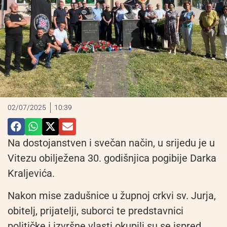
02/07/2025
10:39
Na dostojanstven i svečan način, u srijedu je u
Vitezu obilježena 30. godišnjica pogibije Darka
Kraljevića.
Nakon mise zadušnice u župnoj crkvi sv. Jurja,
obitelj, prijatelji, suborci te predstavnici
političke i izvršne vlasti okupili su se ispred