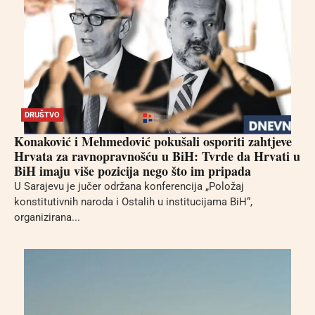
DRUŠTVO
Konaković i Mehmedović pokušali osporiti zahtjeve
Hrvata za ravnopravnošću u BiH: Tvrde da Hrvati u
BiH imaju više pozicija nego što im pripada
U Sarajevu je jučer održana konferencija „Položaj
konstitutivnih naroda i Ostalih u institucijama BiH“,
organizirana...