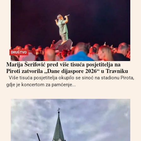
DRUŠTVO
Marija Šerifović pred više tisuća posjetitelja na
Piroti zatvorila „Dane dijaspore 2026“ u Travniku
Više tisuća posjetitelja okupilo se sinoć na stadionu Pirota,
gdje je koncertom za pamćenje...