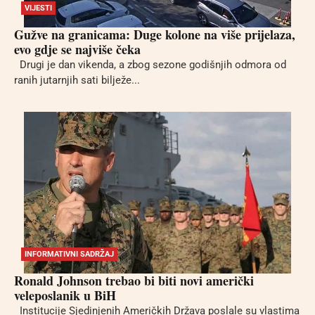
VIJESTI
Gužve na granicama: Duge kolone na više prijelaza,
evo gdje se najviše čeka
Drugi je dan vikenda, a zbog sezone godišnjih odmora od
ranih jutarnjih sati bilježe...
INFORMATIVNI SADRŽAJ
Ronald Johnson trebao bi biti novi američki
veleposlanik u BiH
Institucije Sjedinjenih Američkih Država poslale su vlastima