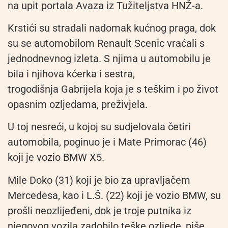
na upit portala Avaza iz Tužiteljstva HNŽ-a.
Krstići su stradali nadomak kućnog praga, dok
su se automobilom Renault Scenic vraćali s
jednodnevnog izleta. S njima u automobilu je
bila i njihova kćerka i sestra,
trogodišnja Gabrijela koja je s teškim i po život
opasnim ozljedama, preživjela.
U toj nesreći, u kojoj su sudjelovala četiri
automobila, poginuo je i Mate Primorac (46)
koji je vozio BMW X5.
Mile Doko (31) koji je bio za upravljačem
Mercedesa, kao i L.Š. (22) koji je vozio BMW, su
prošli neozlijeđeni, dok je troje putnika iz
njegovog vozila zadobilo teške ozljede, piše