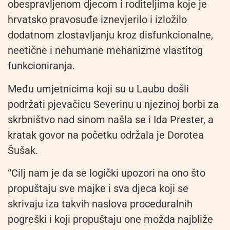
obespravljenom djecom i roditeljima koje je
hrvatsko pravosuđe iznevjerilo i izložilo
dodatnom zlostavljanju kroz disfunkcionalne,
neetične i nehumane mehanizme vlastitog
funkcioniranja.
Među umjetnicima koji su u Laubu došli
podržati pjevačicu Severinu u njezinoj borbi za
skrbništvo nad sinom našla se i Ida Prester, a
kratak govor na početku održala je Dorotea
Šušak.
“Cilj nam je da se logički upozori na ono što
propuštaju sve majke i sva djeca koji se
skrivaju iza takvih naslova proceduralnih
pogreški i koji propuštaju one možda najbliže