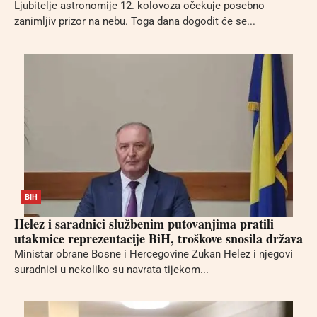
Ljubitelje astronomije 12. kolovoza očekuje posebno
zanimljiv prizor na nebu. Toga dana dogodit će se...
BIH
Helez i saradnici službenim putovanjima pratili
utakmice reprezentacije BiH, troškove snosila država
Ministar obrane Bosne i Hercegovine Zukan Helez i njegovi
suradnici u nekoliko su navrata tijekom...