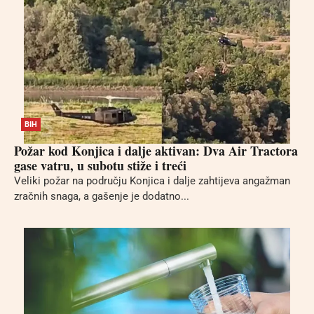
BIH
Požar kod Konjica i dalje aktivan: Dva Air Tractora
gase vatru, u subotu stiže i treći
Veliki požar na području Konjica i dalje zahtijeva angažman
zračnih snaga, a gašenje je dodatno...