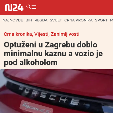
NAJNOVIJE
BIH
REGIJA
SVIJET
CRNA KRONIKA
SPORT
M
Crna kronika
,
Vijesti
,
Zanimljivosti
Optuženi u Zagrebu dobio
minimalnu kaznu a vozio je
pod alkoholom