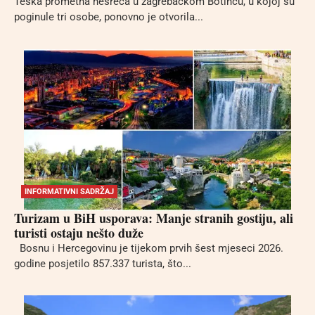
Teška prometna nesreća u zagrebačkom Botincu, u kojoj su
poginule tri osobe, ponovno je otvorila...
INFORMATIVNI SADRŽAJ
Turizam u BiH usporava: Manje stranih gostiju, ali
turisti ostaju nešto duže
Bosnu i Hercegovinu je tijekom prvih šest mjeseci 2026.
godine posjetilo 857.337 turista, što...