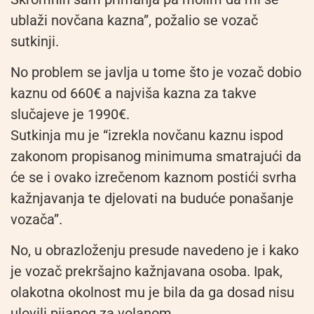
ublaži novčana kazna”, požalio se vozač
sutkinji.
No problem se javlja u tome što je vozač dobio
kaznu od 660€ a najviša kazna za takve
slučajeve je 1990€.
Sutkinja mu je “izrekla novčanu kaznu ispod
zakonom propisanog minimuma smatrajući da
će se i ovako izrečenom kaznom postići svrha
kažnjavanja te djelovati na buduće ponašanje
vozača”.
No, u obrazloženju presude navedeno je i kako
je vozač prekršajno kažnjavana osoba. Ipak,
olakotna okolnost mu je bila da ga dosad nisu
ulovili pijanog za volanom.