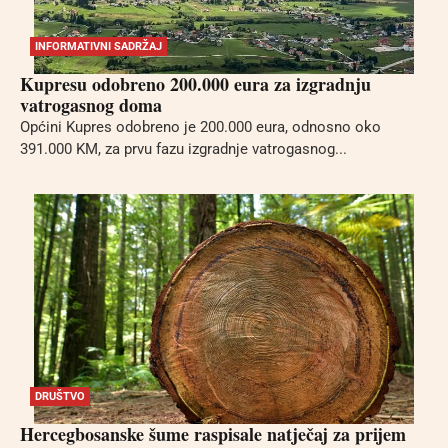
INFORMATIVNI SADRŽAJ
Kupresu odobreno 200.000 eura za izgradnju
vatrogasnog doma
Općini Kupres odobreno je 200.000 eura, odnosno oko
391.000 KM, za prvu fazu izgradnje vatrogasnog...
DRUŠTVO
Hercegbosanske šume raspisale natječaj za prijem