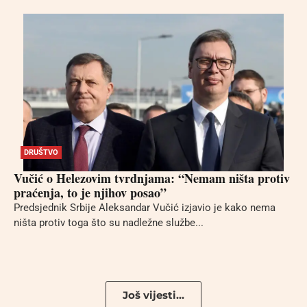
DRUŠTVO
Vučić o Helezovim tvrdnjama: “Nemam ništa protiv
praćenja, to je njihov posao”
Predsjednik Srbije Aleksandar Vučić izjavio je kako nema
ništa protiv toga što su nadležne službe...
Još vijesti...