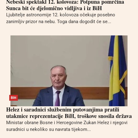
Nebeski spektakl 12. kolovoza: Potpuna pomrčina
Sunca bit će djelomično vidljiva i iz BiH
Ljubitelje astronomije 12. kolovoza očekuje posebno
zanimljiv prizor na nebu. Toga dana dogodit će se...
BIH
Helez i saradnici službenim putovanjima pratili
utakmice reprezentacije BiH, troškove snosila država
Ministar obrane Bosne i Hercegovine Zukan Helez i njegovi
suradnici u nekoliko su navrata tijekom...