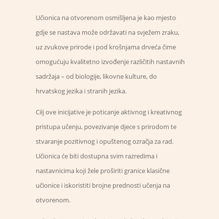
Učionica na otvorenom osmišljena je kao mjesto
gdje se nastava može održavati na svježem zraku,
uz zvukove prirode i pod krošnjama drveća čime
omogućuju kvalitetno izvođenje različitih nastavnih
sadržaja – od biologije, likovne kulture, do
hrvatskog jezika i stranih jezika.
Cilj ove inicijative je poticanje aktivnog i kreativnog
pristupa učenju, povezivanje djece s prirodom te
stvaranje pozitivnog i opuštenog ozračja za rad.
Učionica će biti dostupna svim razredima i
nastavnicima koji žele proširiti granice klasične
učionice i iskoristiti brojne prednosti učenja na
otvorenom.