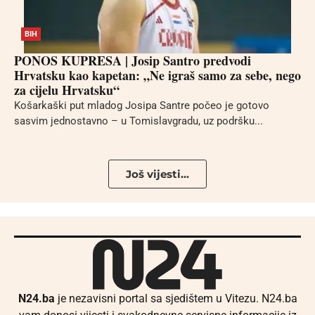
BIH
PONOS KUPRESA | Josip Santro predvodi
Hrvatsku kao kapetan: „Ne igraš samo za sebe, nego
za cijelu Hrvatsku“
Košarkaški put mladog Josipa Santre počeo je gotovo
sasvim jednostavno – u Tomislavgradu, uz podršku...
Još vijesti...
N24.ba
je nezavisni portal sa sjedištem u Vitezu. N24.ba