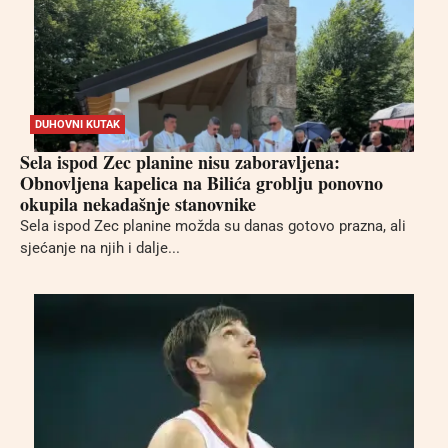
DUHOVNI KUTAK
Sela ispod Zec planine nisu zaboravljena:
Obnovljena kapelica na Bilića groblju ponovno
okupila nekadašnje stanovnike
Sela ispod Zec planine možda su danas gotovo prazna, ali
sjećanje na njih i dalje...