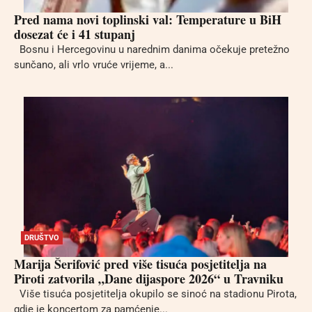
Pred nama novi toplinski val: Temperature u BiH
dosezat će i 41 stupanj
Bosnu i Hercegovinu u narednim danima očekuje pretežno
sunčano, ali vrlo vruće vrijeme, a...
DRUŠTVO
Marija Šerifović pred više tisuća posjetitelja na
Piroti zatvorila „Dane dijaspore 2026“ u Travniku
Više tisuća posjetitelja okupilo se sinoć na stadionu Pirota,
gdje je koncertom za pamćenje...