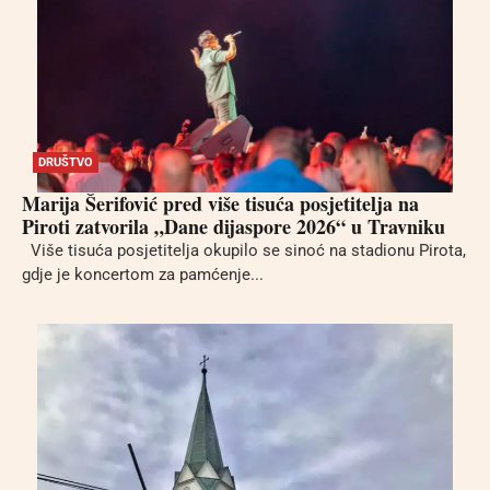
DRUŠTVO
Marija Šerifović pred više tisuća posjetitelja na
Piroti zatvorila „Dane dijaspore 2026“ u Travniku
Više tisuća posjetitelja okupilo se sinoć na stadionu Pirota,
gdje je koncertom za pamćenje...