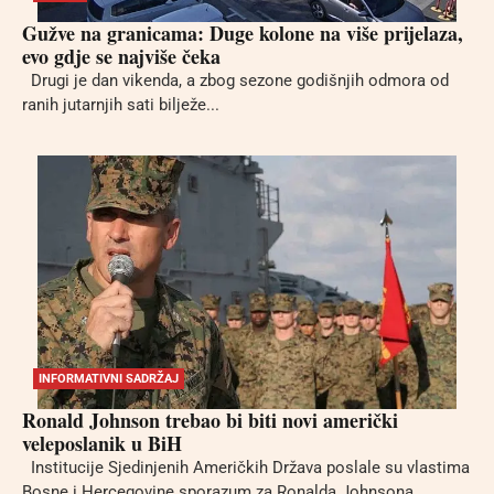
Gužve na granicama: Duge kolone na više prijelaza,
evo gdje se najviše čeka
Drugi je dan vikenda, a zbog sezone godišnjih odmora od
ranih jutarnjih sati bilježe...
INFORMATIVNI SADRŽAJ
Ronald Johnson trebao bi biti novi američki
veleposlanik u BiH
Institucije Sjedinjenih Američkih Država poslale su vlastima
Bosne i Hercegovine sporazum za Ronalda Johnsona,...