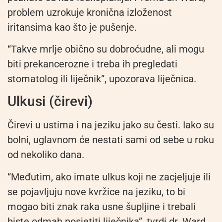
problem uzrokuje kronična izloženost
iritansima kao što je pušenje.
“Takve mrlje obično su dobroćudne, ali mogu
biti prekancerozne i treba ih pregledati
stomatolog ili liječnik”, upozorava liječnica.
Ulkusi (čirevi)
Čirevi u ustima i na jeziku jako su česti. Iako su
bolni, uglavnom će nestati sami od sebe u roku
od nekoliko dana.
“Međutim, ako imate ulkus koji ne zacjeljuje ili
se pojavljuju nove kvržice na jeziku, to bi
mogao biti znak raka usne šupljine i trebali
biste odmah posjetiti liječnika”, tvrdi dr. Ward.