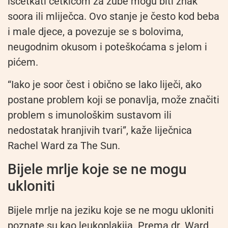
iščetkati četkicom za zube mogu biti znak
soora ili mliječca. Ovo stanje je često kod beba
i male djece, a povezuje se s bolovima,
neugodnim okusom i poteškoćama s jelom i
pićem.
“Iako je soor čest i obično se lako liječi, ako
postane problem koji se ponavlja, može značiti
problem s imunološkim sustavom ili
nedostatak hranjivih tvari”, kaže liječnica
Rachel Ward za The Sun.
Bijele mrlje koje se ne mogu
ukloniti
Bijele mrlje na jeziku koje se ne mogu ukloniti
poznate su kao leukoplakija. Prema dr. Ward,