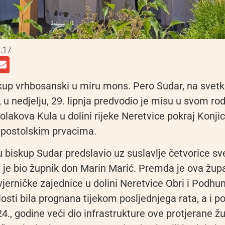
:17
up vrhbosanski u miru mons. Pero Sudar, na svetk
, u nedjelju, 29. lipnja predvodio je misu u svom 
olakova Kula u dolini rijeke Neretvice pokraj Konjic
postolskim prvacima.
u biskup Sudar predslavio uz suslavlje četvorice s
je bio župnik don Marin Marić. Premda je ova župa
vjerničke zajednice u dolini Neretvice Obri i Podhu
losti bila prognana tijekom posljednjega rata, a i p
4., godine veći dio infrastrukture ove protjerane ž