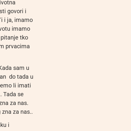
ivotna
ti govori i
i i ja, imamo
životu imamo
pitanje tko
kim prvacima
. Kada sam u
dan do tada u
emo li imati
a. Tada se
 zna za nas.
 zna za nas..
ku i