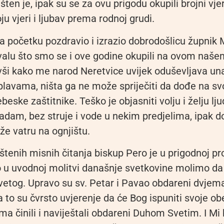
šten je, ipak su se za ovu prigodu okupili brojni vjer
oju vjeri i ljubav prema rodnoj grudi.
a početku pozdravio i izrazio dobrodošlicu župnik 
hvalu što smo se i ove godine okupili na ovom na
vši kako me narod Neretvice uvijek oduševljava un
lavama, ništa ga ne može spriječiti da dođe na svo
ebeske zaštitnike. Teško je objasniti volju i želju lj
adam, bez struje i vode u nekim predjelima, ipak d
rže vatru na ognjištu.
tenih misnih čitanja biskup Pero je u prigodnoj pr
o u uvodnoj molitvi današnje svetkovine molimo d
etog. Upravo su sv. Petar i Pavao obdareni dvjem
 to su čvrsto uvjerenje da će Bog ispuniti svoje ob
ima činili i naviještali obdareni Duhom Svetim. I Mi 