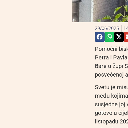
29/06/2025
14
Pomoćni bisk
Petra i Pavla
Bare u župi S
posvećenoj a
Svetu je mis
među kojima 
susjedne joj 
gotovo u cije
listopadu 202