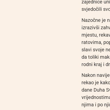
zajednice uni
svjedočili sv
Nazočne je n
izrazivši za
mjestu, reka
ratovima, pop
slavi svoje n
da toliki mak
rodni kraj i d
Nakon naviješ
rekao je kak
dane Duha Sv
vrijednostima
njima i po nj