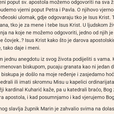
eni poput sv. apostola možemo odgovoriti na sva ž
budemo vjerni poput Petra i Pavla. O njihovo vjernos
đeoski ulomak, gdje odgovaraju tko je Isus Krist. T
dana, tko je za mene i tebe Isus Krist. U ljudskom 
ja na koje ne možemo odgovoriti, jedno od njih je 
e čovjek..? Isus Krist kako što je darova apostols
 tako daje i meni.
im jednu anegdotu iz svog života podijeliti s vama
 imenovan biskupom, pucaju granata kao ni jedan 
r biskupa je došlo na moje ređenje i zasjedamo hoć
edrali ili imati skromnu Misu u kapelici ordinarijat
žji kardinal Kuharić kaže, pa u katedrali braćo, Bog
jera apostola, i kad posumnjamo i kad vjerujemo Bog
og slavlja župnik Marin je zahvalio svima na dolas