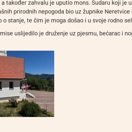
 a također zahvalu je uputio mons. Sudaru koji je 
ašnih prirodnih nepogoda bio uz župnike Neretvice 
o o stanje, te čim je moga došao i u svoje rodno sel
mise uslijedilo je druženje uz pjesmu, bećarac i n