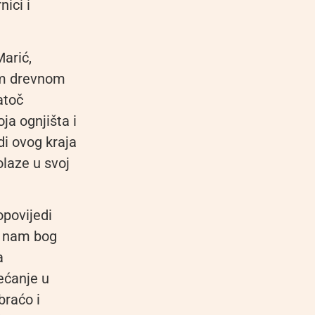
nici i
Marić,
šem drevnom
atoč
ja ognjišta i
udi ovog kraja
olaze u svoj
opovijedi
a nam bog
a
ećanje u
braćo i