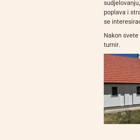
sudjelovanju,
poplava i str
se interesira
Nakon svete 
turnir.