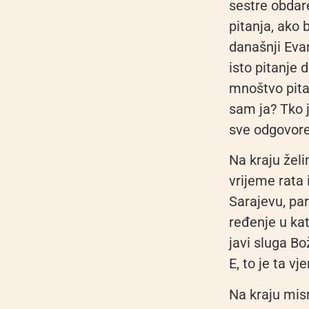
sestre obdar
pitanja, ako 
današnji Evan
isto pitanje 
mnoštvo pitan
sam ja? Tko j
sve odgovore,
Na kraju žel
vrijeme rata
Sarajevu, pa
ređenje u kat
javi sluga Bo
E, to je ta v
Na kraju misn