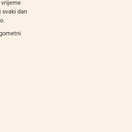
u vrijeme
i svaki dan
o.
ogometni