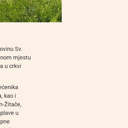
ovinu Sv.
rodnom mjestu
a u crkvi
većenika
, kao i
m-Žitače,
oplave u
upne