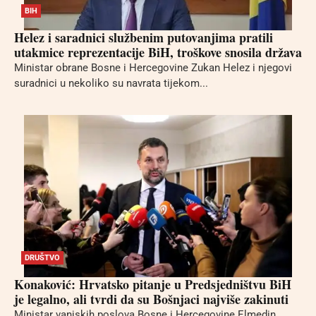
BIH
Helez i saradnici službenim putovanjima pratili
utakmice reprezentacije BiH, troškove snosila država
Ministar obrane Bosne i Hercegovine Zukan Helez i njegovi
suradnici u nekoliko su navrata tijekom...
DRUŠTVO
Konaković: Hrvatsko pitanje u Predsjedništvu BiH
je legalno, ali tvrdi da su Bošnjaci najviše zakinuti
Ministar vanjskih poslova Bosne i Hercegovine Elmedin