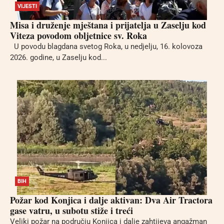
VIJESTI
Misa i druženje mještana i prijatelja u Zaselju kod
Viteza povodom obljetnice sv. Roka
U povodu blagdana svetog Roka, u nedjelju, 16. kolovoza
2026. godine, u Zaselju kod...
BIH
Požar kod Konjica i dalje aktivan: Dva Air Tractora
gase vatru, u subotu stiže i treći
Veliki požar na području Konjica i dalje zahtijeva angažman