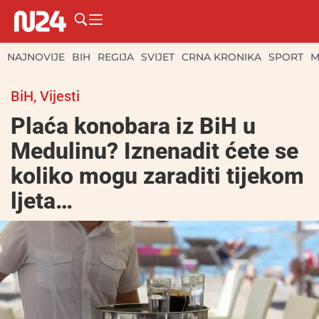
NAJNOVIJE
BIH
REGIJA
SVIJET
CRNA KRONIKA
SPORT
M
BiH
,
Vijesti
Plaća konobara iz BiH u
Medulinu? Iznenadit ćete se
koliko mogu zaraditi tijekom
ljeta…