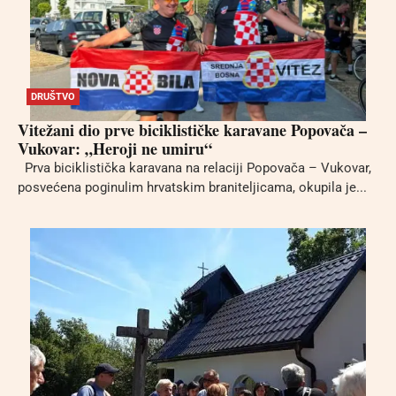
DRUŠTVO
Vitežani dio prve biciklističke karavane Popovača –
Vukovar: „Heroji ne umiru“
Prva biciklistička karavana na relaciji Popovača – Vukovar,
posvećena poginulim hrvatskim braniteljicama, okupila je...