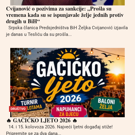
Cvijanović o pozivima za sankcije: „Prošla su
vremena kada su se ispunjavale želje jednih protiv
drugih u BiH“
Srpska članica Predsjedništva BiH Željka Cvijanović izjavila
je danas u Tesliću da su prošla...
DRUŠTVO
🔥 GAČIĆKO LJETO 2026 🔥
14. i 15. kolovoza 2026. Najveći ljetni događaj stiže!
Pripremite se za dva dana...