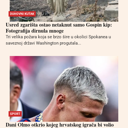
DUHOVNI KUTAK
Usred zgarišta ostao netaknut samo Gospin kip:
Fotografija dirnula mnoge
Tri velika požara koja se brzo šire u okolici Spokanea u
saveznoj državi Washington progutala...
SPORT
Dani Olmo otkrio kojeg hrvatskog igrača bi volio