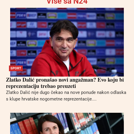
Više sa N24
SPORT
Zlatko Dalić pronašao novi angažman? Evo koju bi
reprezentaciju trebao preuzeti
Zlatko Dalić nije dugo čekao na nove ponude nakon odlaska
s klupe hrvatske nogometne reprezentacije....