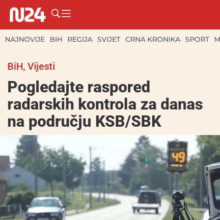
NAJNOVIJE
BIH
REGIJA
SVIJET
CRNA KRONIKA
SPORT
M
BiH
,
Vijesti
Pogledajte raspored
radarskih kontrola za danas
na području KSB/SBK