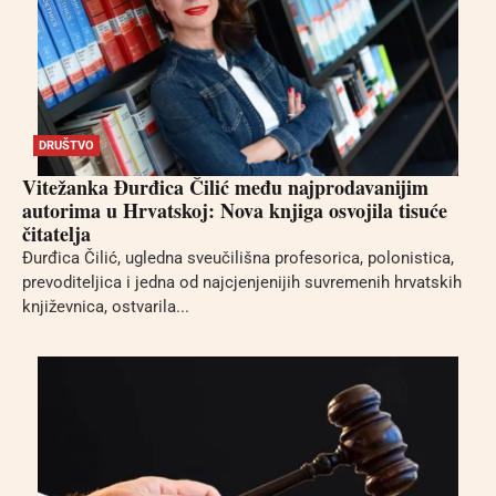
DRUŠTVO
Vitežanka Đurđica Čilić među najprodavanijim
autorima u Hrvatskoj: Nova knjiga osvojila tisuće
čitatelja
Đurđica Čilić, ugledna sveučilišna profesorica, polonistica,
prevoditeljica i jedna od najcjenjenijih suvremenih hrvatskih
književnica, ostvarila...