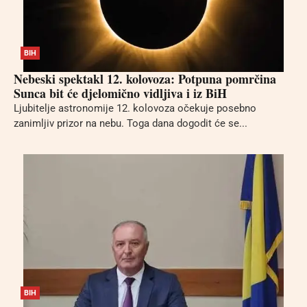
BIH
Nebeski spektakl 12. kolovoza: Potpuna pomrčina
Sunca bit će djelomično vidljiva i iz BiH
Ljubitelje astronomije 12. kolovoza očekuje posebno
zanimljiv prizor na nebu. Toga dana dogodit će se...
BIH