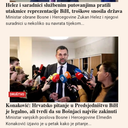
Helez i saradnici službenim putovanjima pratili
utakmice reprezentacije BiH, troškove snosila država
Ministar obrane Bosne i Hercegovine Zukan Helez i njegovi
suradnici u nekoliko su navrata tijekom...
DRUŠTVO
Konaković: Hrvatsko pitanje u Predsjedništvu BiH
je legalno, ali tvrdi da su Bošnjaci najviše zakinuti
Ministar vanjskih poslova Bosne i Hercegovine Elmedin
Konaković izjavio je u petak kako je pitanje...