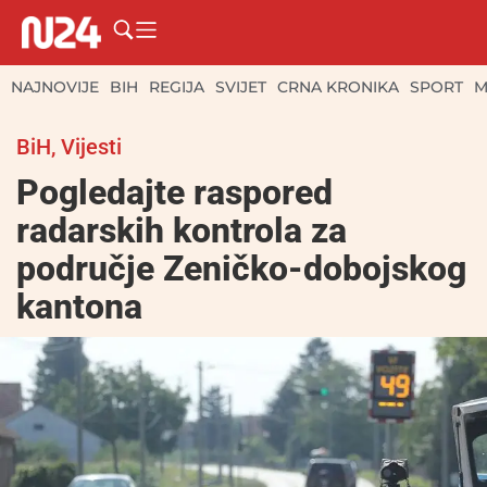
NAJNOVIJE
BIH
REGIJA
SVIJET
CRNA KRONIKA
SPORT
M
BiH
,
Vijesti
Pogledajte raspored
radarskih kontrola za
područje Zeničko-dobojskog
kantona