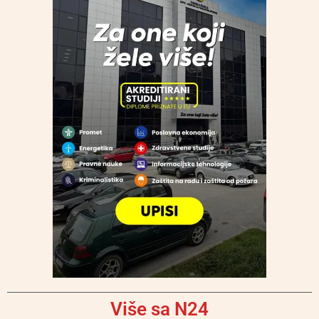
Više sa N24