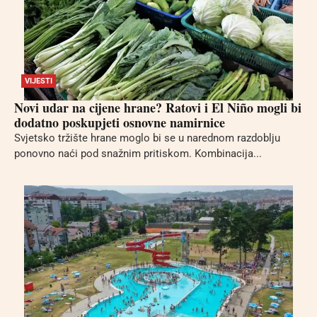
VIJESTI
Novi udar na cijene hrane? Ratovi i El Niño mogli bi
dodatno poskupjeti osnovne namirnice
Svjetsko tržište hrane moglo bi se u narednom razdoblju
ponovno naći pod snažnim pritiskom. Kombinacija...