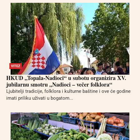
VITEZ
HKUD „Topala-Nadioci“ u subotu organizira XV.
jubilarnu smotru „Nadioci – večer folklora“
Ljubitelji tradicije, folklora i kulturne baštine i ove će godine
imati priliku uživati u bogatom...