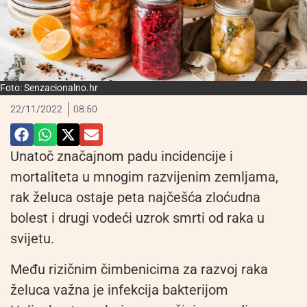
Foto: Senzacionalno.hr
22/11/2022
08:50
Unatoč značajnom padu incidencije i
mortaliteta u mnogim razvijenim zemljama,
rak želuca ostaje peta najčešća zloćudna
bolest i drugi vodeći uzrok smrti od raka u
svijetu.
Među rizičnim čimbenicima za razvoj raka
želuca važna je infekcija bakterijom