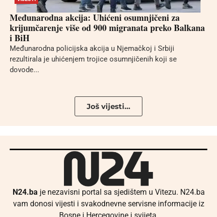
Međunarodna akcija: Uhićeni osumnjičeni za
krijumčarenje više od 900 migranata preko Balkana
i BiH
Međunarodna policijska akcija u Njemačkoj i Srbiji
rezultirala je uhićenjem trojice osumnjičenih koji se
dovode...
Još vijesti...
N24.ba
je nezavisni portal sa sjedištem u Vitezu. N24.ba
vam donosi vijesti i svakodnevne servisne informacije iz
Bosne i Hercegovine i svijeta.