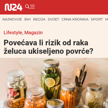
NAJNOVIJE
BIH
REGIJA
SVIJET
CRNA KRONIKA
SPORT
M
Lifestyle
,
Magazin
Povećava li rizik od raka
želuca ukiseljeno povrće?