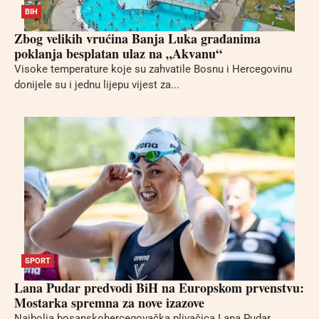
BIH
Zbog velikih vrućina Banja Luka građanima
poklanja besplatan ulaz na „Akvanu“
Visoke temperature koje su zahvatile Bosnu i Hercegovinu
donijele su i jednu lijepu vijest za...
SPORT
Lana Pudar predvodi BiH na Europskom prvenstvu:
Mostarka spremna za nove izazove
Najbolja bosanskohercegovačka plivačica Lana Pudar